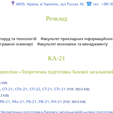
46025, Україна, м.Тернопіль, вул.Руська, 56
тел.: +380 3
Розклад
поруд та технологій
Факультет прикладних інформаційних 
грамної інженерії
Факультет економіки та менеджменту
КА-21
сципліни «Теоретична підготовка базової загальнові
6 KiB)
, СП-21, СПс-21, СП-22, СТ-21, СТс-21
(PDF, 383.0 KiB)
.3 KiB)
 РА-21, РАс-21, РБ-21, РВ-21, РН-21
(PDF, 383.9 KiB)
«Теоретична підготовка базової загальновійськової підгото