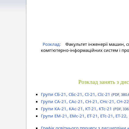
Розклад:
Факультет інженерії машин, с
комп'ютерно-інформаційних систем і про
Розклад занять з ди
Групи СБ-21, СБс-21, СІ-21, СІс-21
(PDF, 380.
Групи СА-21, САс-21, СН-21, СНс-21, СН-22
Групи КА-21, КАс-21, КТ-21, КТс-21
(PDF, 336
Групи ЕМ-21, ЕМс-21, ЕТ-21, ЕТс-21, ЕТ-22,
Графік освітнього процесу з дисципліни 