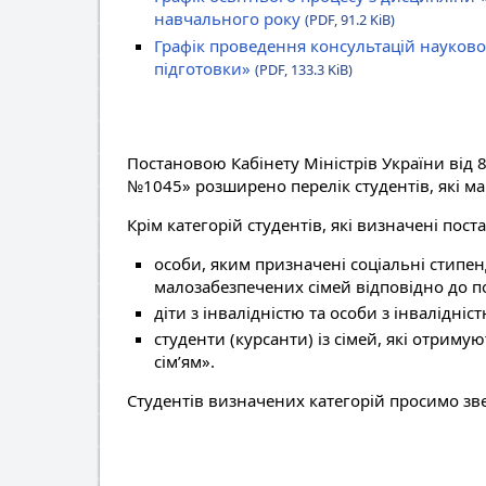
навчального року
(PDF, 91.2 KiB)
Графік проведення консультацій науково
підготовки»
(PDF, 133.3 KiB)
Постановою Кабінету Міністрів України від 8
№1045» розширено перелік студентів, які ма
Крім категорій студентів, які визначені пос
особи, яким призначені соціальні стипенд
малозабезпечених сімей відповідно до по
діти з інвалідністю та особи з інвалідніст
студенти (курсанти) із сімей, які отри
сім’ям».
Студентів визначених категорій просимо зв