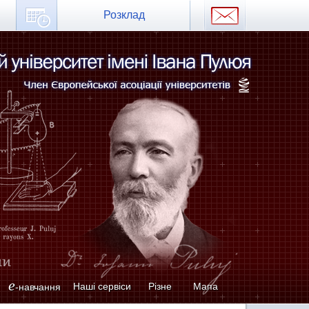
Розклад
e
Наші сервіси
Різне
Мапа
-навчання