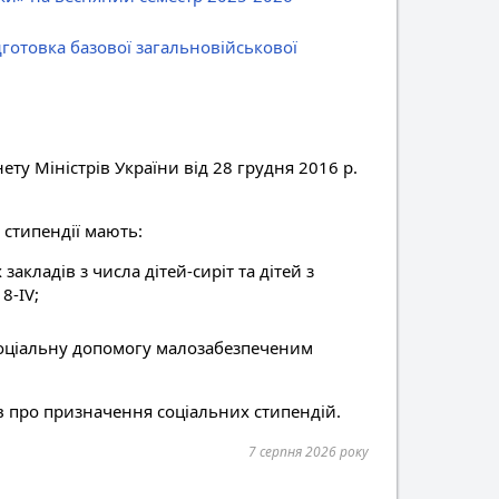
готовка базової загальновійськової
ту Міністрів України від 28 грудня 2016 р.
 стипендії мають:
акладів з числа дітей-сиріт та дітей з
8-IV;
 соціальну допомогу малозабезпеченим
в про призначення соціальних стипендій.
7 серпня 2026 року