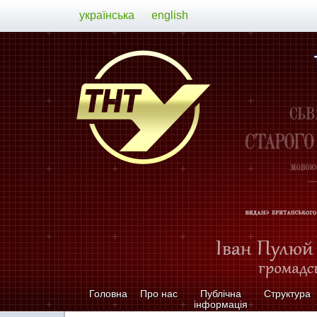
українська
english
Головна
Про нас
Публічна
Структура
інформація