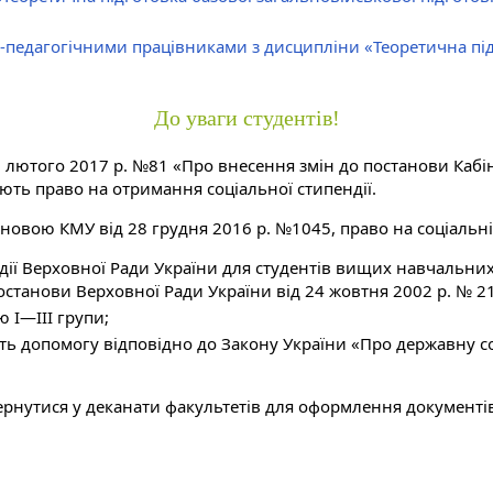
-педагогічними працівниками з дисципліни «Теоретична під
До уваги студентів!
 лютого 2017 р. №81 «Про внесення змін до постанови Кабіне
ють право на отримання соціальної стипендії.
тановою КМУ від 28 грудня 2016 р. №1045, право на соціальні
ії Верховної Ради України для студентів вищих навчальних з
станови Верховної Ради України від 24 жовтня 2002 р. № 21
ю I—III групи;
мують допомогу відповідно до Закону України «Про державну
ернутися у деканати факультетів для оформлення документі