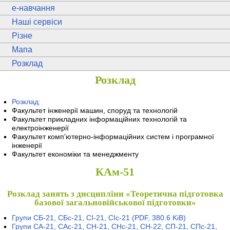
e
-навчання
Наші сервіси
Різне
Мапа
Розклад
Розклад
Розклад:
Факультет інженерії машин, споруд та технологій
Факультет прикладних інформаційних технологій та
електроінженерії
Факультет комп'ютерно-інформаційних систем і програмної
інженерії
Факультет економіки та менеджменту
КАм-51
Розклад занять з дисципліни «Теоретична підготовка
базової загальновійськової підготовки»
Групи СБ-21, СБс-21, СІ-21, СІс-21
(PDF, 380.6 KiB)
Групи СА-21, САс-21, СН-21, СНс-21, СН-22, СП-21, СПс-21,