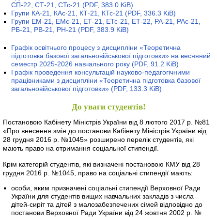
СП-22, СТ-21, СТс-21
(PDF, 383.0 KiB)
Групи КА-21, КАс-21, КТ-21, КТс-21
(PDF, 336.3 KiB)
Групи ЕМ-21, ЕМс-21, ЕТ-21, ЕТс-21, ЕТ-22, РА-21, РАс-21,
РБ-21, РВ-21, РН-21
(PDF, 383.9 KiB)
Графік освітнього процесу з дисципліни «Теоретична
підготовка базової загальновійськової підготовки» на весняний
семестр 2025-2026 навчального року
(PDF, 91.2 KiB)
Графік проведення консультацій науково-педагогічними
працівниками з дисципліни «Теоретична підготовка базової
загальновійськової підготовки»
(PDF, 133.3 KiB)
До уваги студентів!
Постановою Кабінету Міністрів України від 8 лютого 2017 р. №81
«Про внесення змін до постанови Кабінету Міністрів України від
28 грудня 2016 р. №1045» розширено перелік студентів, які
мають право на отримання соціальної стипендії.
Крім категорій студентів, які визначені постановою КМУ від 28
грудня 2016 р. №1045, право на соціальні стипендії мають:
особи, яким призначені соціальні стипендії Верховної Ради
України для студентів вищих навчальних закладів з числа
дітей-сиріт та дітей з малозабезпечених сімей відповідно до
постанови Верховної Ради України від 24 жовтня 2002 р. №