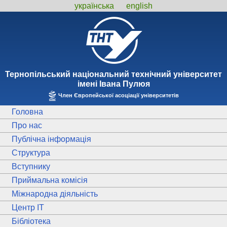
українська
english
Тернопiльський національний технiчний унiверситет
iменi Iвана Пулюя
Член Європейської асоціації університетів
Головна
Про нас
Публічна інформація
Структура
Вступнику
Приймальна комісія
Міжнародна діяльність
Центр ІТ
Бібліотека