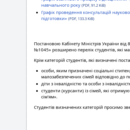
навчального року
(PDF, 91.2 KiB)
Графік проведення консультацій науково
підготовки»
(PDF, 133.3 KiB)
Постановою Кабінету Міністрів України від 8
№1045» розширено перелік студентів, які ма
Крім категорій студентів, які визначені пос
особи, яким призначені соціальні стипенд
малозабезпечених сімей відповідно до по
діти з інвалідністю та особи з інвалідніст
студенти (курсанти) із сімей, які отри
сім’ям».
Студентів визначених категорій просимо зв