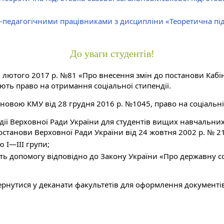
-педагогічними працівниками з дисципліни «Теоретична під
До уваги студентів!
 лютого 2017 р. №81 «Про внесення змін до постанови Кабіне
ють право на отримання соціальної стипендії.
тановою КМУ від 28 грудня 2016 р. №1045, право на соціальні
ії Верховної Ради України для студентів вищих навчальних з
станови Верховної Ради України від 24 жовтня 2002 р. № 21
ю I—III групи;
мують допомогу відповідно до Закону України «Про державну
ернутися у деканати факультетів для оформлення документі