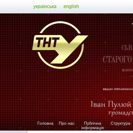
українська
english
Головна
Про нас
Публічна
Структура
інформація