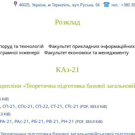
46025, Україна, м.Тернопіль, вул.Руська, 56
тел.: +380 3
Розклад
поруд та технологій
Факультет прикладних інформаційних 
грамної інженерії
Факультет економіки та менеджменту
КАз-21
сципліни «Теоретична підготовка базової загальнові
6 KiB)
, СП-21, СПс-21, СП-22, СТ-21, СТс-21
(PDF, 383.0 KiB)
.3 KiB)
 РА-21, РАс-21, РБ-21, РВ-21, РН-21
(PDF, 383.9 KiB)
«Теоретична підготовка базової загальновійськової підгото