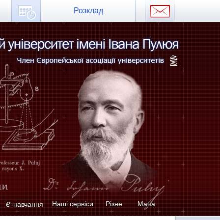
Розклад
e
Наші сервіси
Різне
Мапа
-навчання