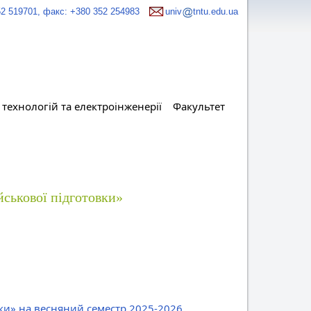
52 519701, факс: +380 352 254983
univ
tntu.edu.ua
технологій та електроінженерії
Факультет
йськової підготовки»
вки» на весняний семестр 2025-2026