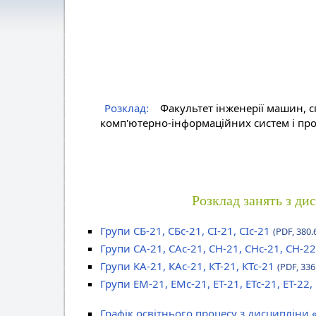
Розклад:
Факультет інженерії машин, с
комп'ютерно-інформаційних систем і про
Розклад занять з ди
Групи СБ-21, СБс-21, СІ-21, СІс-21
(PDF, 380.
Групи СА-21, САс-21, СН-21, СНс-21, СН-22
Групи КА-21, КАс-21, КТ-21, КТс-21
(PDF, 336
Групи ЕМ-21, ЕМс-21, ЕТ-21, ЕТс-21, ЕТ-22,
Графік освітнього процесу з дисципліни 