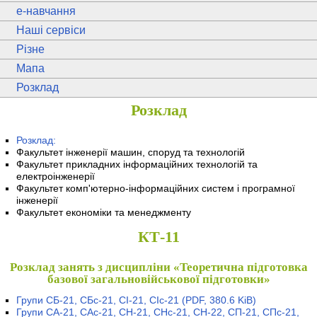
e
-навчання
Наші сервіси
Різне
Мапа
Розклад
Розклад
Розклад:
Факультет інженерії машин, споруд та технологій
Факультет прикладних інформаційних технологій та
електроінженерії
Факультет комп'ютерно-інформаційних систем і програмної
інженерії
Факультет економіки та менеджменту
КТ-11
Розклад занять з дисципліни «Теоретична підготовка
базової загальновійськової підготовки»
Групи СБ-21, СБс-21, СІ-21, СІс-21
(PDF, 380.6 KiB)
Групи СА-21, САс-21, СН-21, СНс-21, СН-22, СП-21, СПс-21,