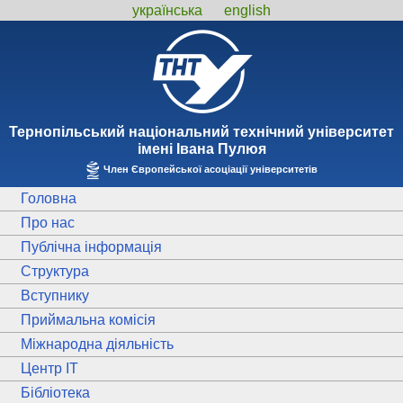
українська
english
Тернопiльський національний технiчний унiверситет
iменi Iвана Пулюя
Член Європейської асоціації університетів
Головна
Про нас
Публічна інформація
Структура
Вступнику
Приймальна комісія
Міжнародна діяльність
Центр ІТ
Бібліотека