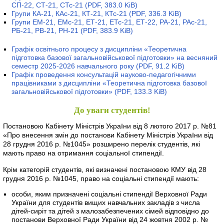
СП-22, СТ-21, СТс-21
(PDF, 383.0 KiB)
Групи КА-21, КАс-21, КТ-21, КТс-21
(PDF, 336.3 KiB)
Групи ЕМ-21, ЕМс-21, ЕТ-21, ЕТс-21, ЕТ-22, РА-21, РАс-21,
РБ-21, РВ-21, РН-21
(PDF, 383.9 KiB)
Графік освітнього процесу з дисципліни «Теоретична
підготовка базової загальновійськової підготовки» на весняний
семестр 2025-2026 навчального року
(PDF, 91.2 KiB)
Графік проведення консультацій науково-педагогічними
працівниками з дисципліни «Теоретична підготовка базової
загальновійськової підготовки»
(PDF, 133.3 KiB)
До уваги студентів!
Постановою Кабінету Міністрів України від 8 лютого 2017 р. №81
«Про внесення змін до постанови Кабінету Міністрів України від
28 грудня 2016 р. №1045» розширено перелік студентів, які
мають право на отримання соціальної стипендії.
Крім категорій студентів, які визначені постановою КМУ від 28
грудня 2016 р. №1045, право на соціальні стипендії мають:
особи, яким призначені соціальні стипендії Верховної Ради
України для студентів вищих навчальних закладів з числа
дітей-сиріт та дітей з малозабезпечених сімей відповідно до
постанови Верховної Ради України від 24 жовтня 2002 р. №