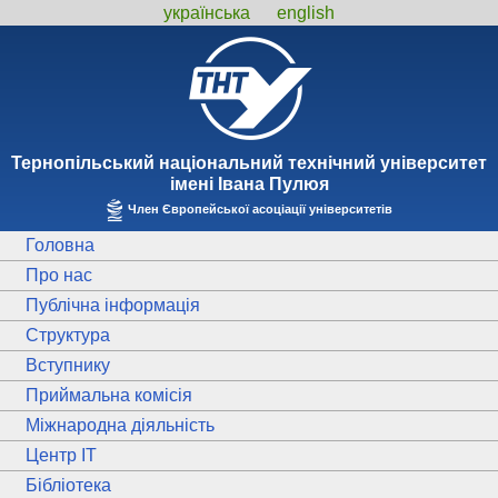
українська
english
Тернопiльський національний технiчний унiверситет
iменi Iвана Пулюя
Член Європейської асоціації університетів
Головна
Про нас
Публічна інформація
Структура
Вступнику
Приймальна комісія
Міжнародна діяльність
Центр ІТ
Бібліотека