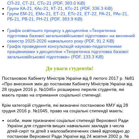
СП-22, СТ-21, СТс-21
(PDF, 383.0 KiB)
Групи КА-21, КАс-21, КТ-21, КТс-21
(PDF, 336.3 KiB)
Групи ЕМ-21, ЕМс-21, ЕТ-21, ЕТс-21, ЕТ-22, РА-21, РАс-21,
РБ-21, РВ-21, РН-21
(PDF, 383.9 KiB)
Графік освітнього процесу з дисципліни «Теоретична
підготовка базової загальновійськової підготовки» на весняний
семестр 2025-2026 навчального року
(PDF, 91.2 KiB)
Графік проведення консультацій науково-педагогічними
працівниками з дисципліни «Теоретична підготовка базової
загальновійськової підготовки»
(PDF, 133.3 KiB)
До уваги студентів!
Постановою Кабінету Міністрів України від 8 лютого 2017 р. №81
«Про внесення змін до постанови Кабінету Міністрів України від
28 грудня 2016 р. №1045» розширено перелік студентів, які
мають право на отримання соціальної стипендії.
Крім категорій студентів, які визначені постановою КМУ від 28
грудня 2016 р. №1045, право на соціальні стипендії мають:
особи, яким призначені соціальні стипендії Верховної Ради
України для студентів вищих навчальних закладів з числа
дітей-сиріт та дітей з малозабезпечених сімей відповідно до
постанови Верховної Ради України від 24 жовтня 2002 р. №