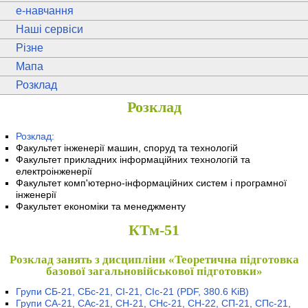
e
-навчання
Наші сервіси
Різне
Мапа
Розклад
Розклад
Розклад:
Факультет інженерії машин, споруд та технологій
Факультет прикладних інформаційних технологій та
електроінженерії
Факультет комп'ютерно-інформаційних систем і програмної
інженерії
Факультет економіки та менеджменту
КТм-51
Розклад занять з дисципліни «Теоретична підготовка
базової загальновійськової підготовки»
Групи СБ-21, СБс-21, СІ-21, СІс-21
(PDF, 380.6 KiB)
Групи СА-21, САс-21, СН-21, СНс-21, СН-22, СП-21, СПс-21,