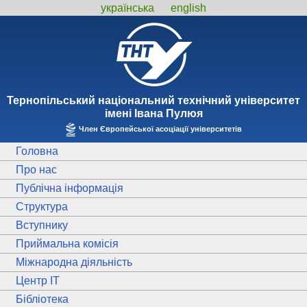
українська
english
Тернопiльський національний технiчний унiверситет
iменi Iвана Пулюя
Член Європейської асоціації університетів
Головна
Про нас
Публічна інформація
Структура
Вступнику
Приймальна комісія
Міжнародна діяльність
Центр ІТ
Бібліотека