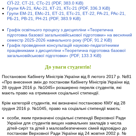
СП-22, СТ-21, СТс-21
(PDF, 383.0 KiB)
Групи КА-21, КАс-21, КТ-21, КТс-21
(PDF, 336.3 KiB)
Групи ЕМ-21, ЕМс-21, ЕТ-21, ЕТс-21, ЕТ-22, РА-21, РАс-21,
РБ-21, РВ-21, РН-21
(PDF, 383.9 KiB)
Графік освітнього процесу з дисципліни «Теоретична
підготовка базової загальновійськової підготовки» на весняний
семестр 2025-2026 навчального року
(PDF, 91.2 KiB)
Графік проведення консультацій науково-педагогічними
працівниками з дисципліни «Теоретична підготовка базової
загальновійськової підготовки»
(PDF, 133.3 KiB)
До уваги студентів!
Постановою Кабінету Міністрів України від 8 лютого 2017 р. №81
«Про внесення змін до постанови Кабінету Міністрів України від
28 грудня 2016 р. №1045» розширено перелік студентів, які
мають право на отримання соціальної стипендії.
Крім категорій студентів, які визначені постановою КМУ від 28
грудня 2016 р. №1045, право на соціальні стипендії мають:
особи, яким призначені соціальні стипендії Верховної Ради
України для студентів вищих навчальних закладів з числа
дітей-сиріт та дітей з малозабезпечених сімей відповідно до
постанови Верховної Ради України від 24 жовтня 2002 р. №