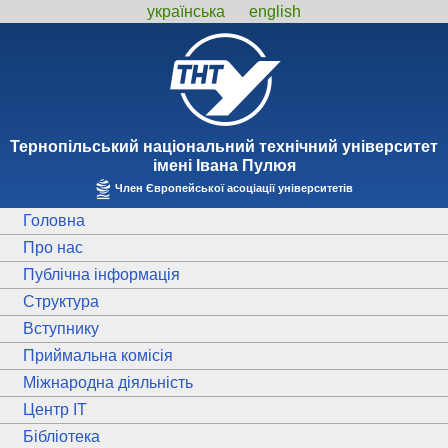
українська
english
Тернопiльський національний технiчний унiверситет
iменi Iвана Пулюя
Член Європейської асоціації університетів
Головна
Про нас
Публічна інформація
Структура
Вступнику
Приймальна комісія
Міжнародна діяльність
Центр ІТ
Бібліотека