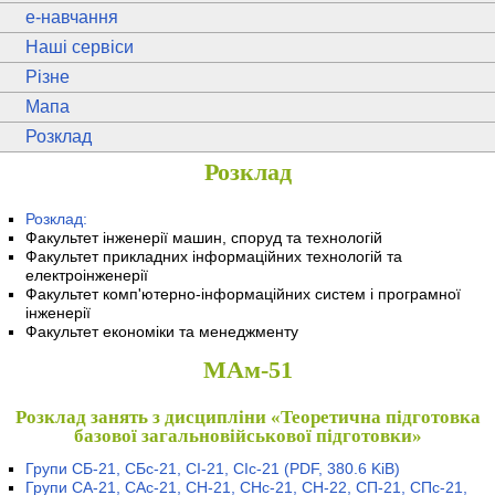
e
-навчання
Наші сервіси
Різне
Мапа
Розклад
Розклад
Розклад:
Факультет інженерії машин, споруд та технологій
Факультет прикладних інформаційних технологій та
електроінженерії
Факультет комп'ютерно-інформаційних систем і програмної
інженерії
Факультет економіки та менеджменту
МАм-51
Розклад занять з дисципліни «Теоретична підготовка
базової загальновійськової підготовки»
Групи СБ-21, СБс-21, СІ-21, СІс-21
(PDF, 380.6 KiB)
Групи СА-21, САс-21, СН-21, СНс-21, СН-22, СП-21, СПс-21,