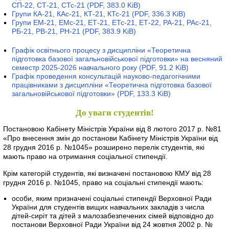
СП-22, СТ-21, СТс-21
(PDF, 383.0 KiB)
Групи КА-21, КАс-21, КТ-21, КТс-21
(PDF, 336.3 KiB)
Групи ЕМ-21, ЕМс-21, ЕТ-21, ЕТс-21, ЕТ-22, РА-21, РАс-21,
РБ-21, РВ-21, РН-21
(PDF, 383.9 KiB)
Графік освітнього процесу з дисципліни «Теоретична
підготовка базової загальновійськової підготовки» на весняний
семестр 2025-2026 навчального року
(PDF, 91.2 KiB)
Графік проведення консультацій науково-педагогічними
працівниками з дисципліни «Теоретична підготовка базової
загальновійськової підготовки»
(PDF, 133.3 KiB)
До уваги студентів!
Постановою Кабінету Міністрів України від 8 лютого 2017 р. №81
«Про внесення змін до постанови Кабінету Міністрів України від
28 грудня 2016 р. №1045» розширено перелік студентів, які
мають право на отримання соціальної стипендії.
Крім категорій студентів, які визначені постановою КМУ від 28
грудня 2016 р. №1045, право на соціальні стипендії мають:
особи, яким призначені соціальні стипендії Верховної Ради
України для студентів вищих навчальних закладів з числа
дітей-сиріт та дітей з малозабезпечених сімей відповідно до
постанови Верховної Ради України від 24 жовтня 2002 р. №