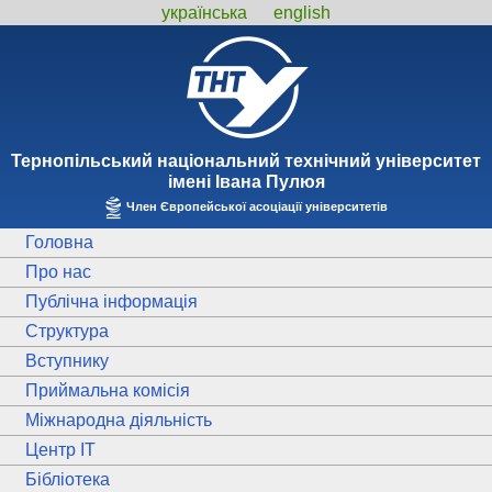
українська
english
Тернопiльський національний технiчний унiверситет
iменi Iвана Пулюя
Член Європейської асоціації університетів
Головна
Про нас
Публічна інформація
Структура
Вступнику
Приймальна комісія
Міжнародна діяльність
Центр ІТ
Бібліотека