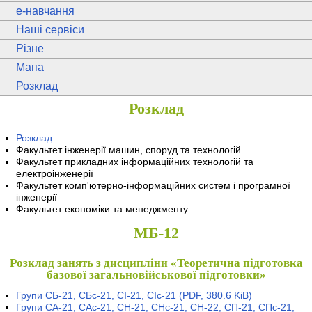
e
-навчання
Наші сервіси
Різне
Мапа
Розклад
Розклад
Розклад:
Факультет інженерії машин, споруд та технологій
Факультет прикладних інформаційних технологій та
електроінженерії
Факультет комп'ютерно-інформаційних систем і програмної
інженерії
Факультет економіки та менеджменту
МБ-12
Розклад занять з дисципліни «Теоретична підготовка
базової загальновійськової підготовки»
Групи СБ-21, СБс-21, СІ-21, СІс-21
(PDF, 380.6 KiB)
Групи СА-21, САс-21, СН-21, СНс-21, СН-22, СП-21, СПс-21,