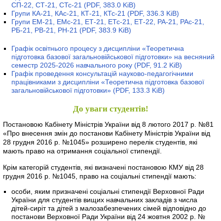
СП-22, СТ-21, СТс-21
(PDF, 383.0 KiB)
Групи КА-21, КАс-21, КТ-21, КТс-21
(PDF, 336.3 KiB)
Групи ЕМ-21, ЕМс-21, ЕТ-21, ЕТс-21, ЕТ-22, РА-21, РАс-21,
РБ-21, РВ-21, РН-21
(PDF, 383.9 KiB)
Графік освітнього процесу з дисципліни «Теоретична
підготовка базової загальновійськової підготовки» на весняний
семестр 2025-2026 навчального року
(PDF, 91.2 KiB)
Графік проведення консультацій науково-педагогічними
працівниками з дисципліни «Теоретична підготовка базової
загальновійськової підготовки»
(PDF, 133.3 KiB)
До уваги студентів!
Постановою Кабінету Міністрів України від 8 лютого 2017 р. №81
«Про внесення змін до постанови Кабінету Міністрів України від
28 грудня 2016 р. №1045» розширено перелік студентів, які
мають право на отримання соціальної стипендії.
Крім категорій студентів, які визначені постановою КМУ від 28
грудня 2016 р. №1045, право на соціальні стипендії мають:
особи, яким призначені соціальні стипендії Верховної Ради
України для студентів вищих навчальних закладів з числа
дітей-сиріт та дітей з малозабезпечених сімей відповідно до
постанови Верховної Ради України від 24 жовтня 2002 р. №