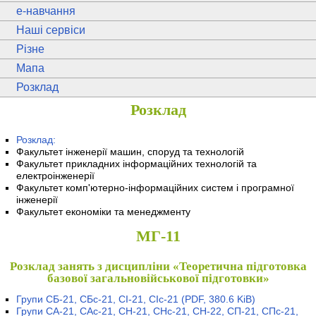
e
-навчання
Наші сервіси
Різне
Мапа
Розклад
Розклад
Розклад:
Факультет інженерії машин, споруд та технологій
Факультет прикладних інформаційних технологій та
електроінженерії
Факультет комп'ютерно-інформаційних систем і програмної
інженерії
Факультет економіки та менеджменту
МГ-11
Розклад занять з дисципліни «Теоретична підготовка
базової загальновійськової підготовки»
Групи СБ-21, СБс-21, СІ-21, СІс-21
(PDF, 380.6 KiB)
Групи СА-21, САс-21, СН-21, СНс-21, СН-22, СП-21, СПс-21,