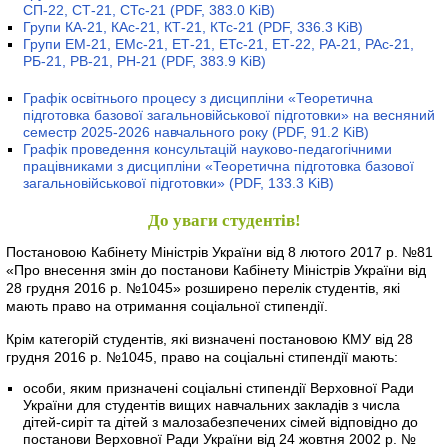
СП-22, СТ-21, СТс-21
(PDF, 383.0 KiB)
Групи КА-21, КАс-21, КТ-21, КТс-21
(PDF, 336.3 KiB)
Групи ЕМ-21, ЕМс-21, ЕТ-21, ЕТс-21, ЕТ-22, РА-21, РАс-21,
РБ-21, РВ-21, РН-21
(PDF, 383.9 KiB)
Графік освітнього процесу з дисципліни «Теоретична
підготовка базової загальновійськової підготовки» на весняний
семестр 2025-2026 навчального року
(PDF, 91.2 KiB)
Графік проведення консультацій науково-педагогічними
працівниками з дисципліни «Теоретична підготовка базової
загальновійськової підготовки»
(PDF, 133.3 KiB)
До уваги студентів!
Постановою Кабінету Міністрів України від 8 лютого 2017 р. №81
«Про внесення змін до постанови Кабінету Міністрів України від
28 грудня 2016 р. №1045» розширено перелік студентів, які
мають право на отримання соціальної стипендії.
Крім категорій студентів, які визначені постановою КМУ від 28
грудня 2016 р. №1045, право на соціальні стипендії мають:
особи, яким призначені соціальні стипендії Верховної Ради
України для студентів вищих навчальних закладів з числа
дітей-сиріт та дітей з малозабезпечених сімей відповідно до
постанови Верховної Ради України від 24 жовтня 2002 р. №