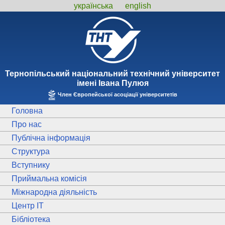
українська
english
Тернопiльський національний технiчний унiверситет
iменi Iвана Пулюя
Член Європейської асоціації університетів
Головна
Про нас
Публічна інформація
Структура
Вступнику
Приймальна комісія
Міжнародна діяльність
Центр ІТ
Бібліотека