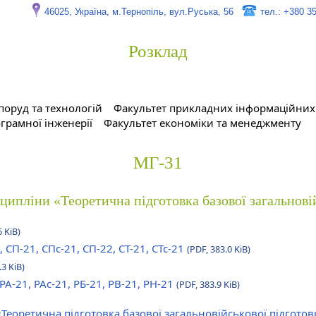
46025, Україна, м.Тернопіль, вул.Руська, 56
тел.: +380 3
Розклад
поруд та технологій
Факультет прикладних інформаційних 
грамної інженерії
Факультет економіки та менеджменту
МГ-31
сципліни «Теоретична підготовка базової загальнові
6 KiB)
, СП-21, СПс-21, СП-22, СТ-21, СТс-21
(PDF, 383.0 KiB)
.3 KiB)
 РА-21, РАс-21, РБ-21, РВ-21, РН-21
(PDF, 383.9 KiB)
«Теоретична підготовка базової загальновійськової підгото