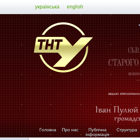
українська
english
Головна
Про нас
Публічна
Структура
інформація