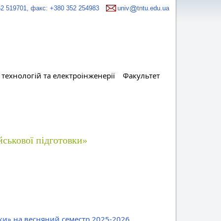
52 519701, факс: +380 352 254983
univ
tntu.edu.ua
технологій та електроінженерії
Факультет
йськової підготовки»
вки» на весняний семестр 2025-2026