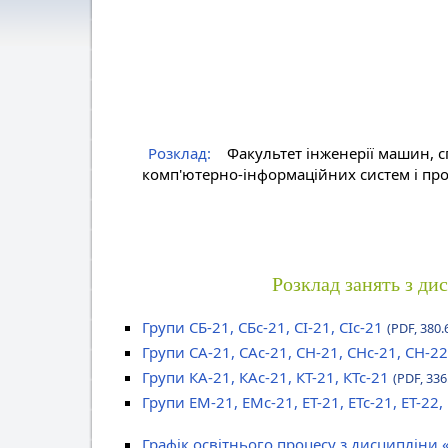
Розклад:
Факультет інженерії машин, с
комп'ютерно-інформаційних систем і про
Розклад занять з ди
Групи СБ-21, СБс-21, СІ-21, СІс-21
(PDF, 380.
Групи СА-21, САс-21, СН-21, СНс-21, СН-22
Групи КА-21, КАс-21, КТ-21, КТс-21
(PDF, 336
Групи ЕМ-21, ЕМс-21, ЕТ-21, ЕТс-21, ЕТ-22,
Графік освітнього процесу з дисципліни 