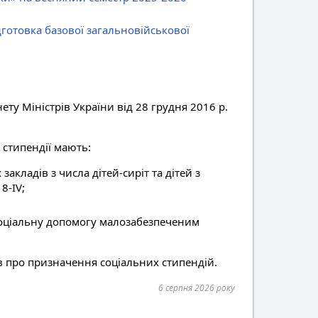
готовка базової загальновійськової
ту Міністрів України від 28 грудня 2016 р.
 стипендії мають:
акладів з числа дітей-сиріт та дітей з
8-IV;
 соціальну допомогу малозабезпеченим
в про призначення соціальних стипендій.
6 серпня 2026 року