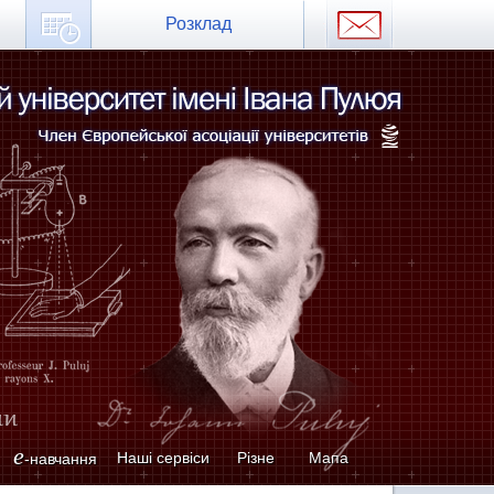
Розклад
e
Наші сервіси
Різне
Мапа
-навчання