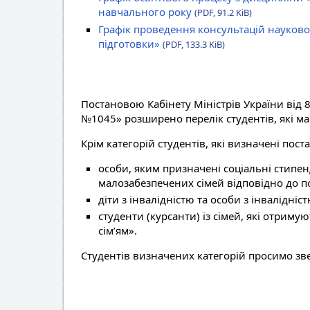
навчального року
(PDF, 91.2 KiB)
Графік проведення консультацій науково
підготовки»
(PDF, 133.3 KiB)
Постановою Кабінету Міністрів України від 8
№1045» розширено перелік студентів, які ма
Крім категорій студентів, які визначені пос
особи, яким призначені соціальні стипенд
малозабезпечених сімей відповідно до по
діти з інвалідністю та особи з інвалідніст
студенти (курсанти) із сімей, які отри
сім’ям».
Студентів визначених категорій просимо зв