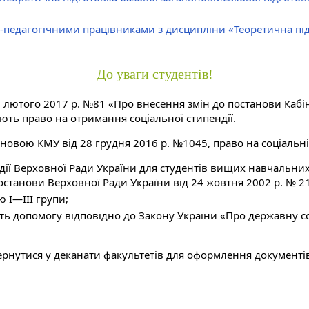
-педагогічними працівниками з дисципліни «Теоретична під
До уваги студентів!
 лютого 2017 р. №81 «Про внесення змін до постанови Кабіне
ють право на отримання соціальної стипендії.
тановою КМУ від 28 грудня 2016 р. №1045, право на соціальні
ії Верховної Ради України для студентів вищих навчальних з
станови Верховної Ради України від 24 жовтня 2002 р. № 21
ю I—III групи;
мують допомогу відповідно до Закону України «Про державну
ернутися у деканати факультетів для оформлення документі