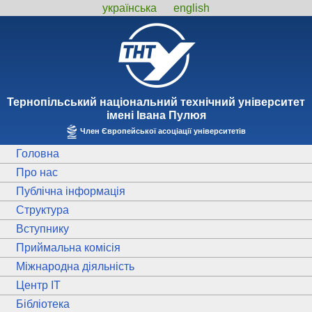
українська
english
Тернопiльський національний технiчний унiверситет
iменi Iвана Пулюя
Член Європейської асоціації університетів
Головна
Про нас
Публічна інформація
Структура
Вступнику
Приймальна комісія
Міжнародна діяльність
Центр ІТ
Бібліотека