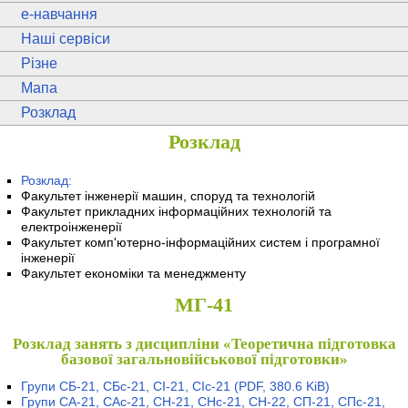
e
-навчання
Наші сервіси
Різне
Мапа
Розклад
Розклад
Розклад:
Факультет інженерії машин, споруд та технологій
Факультет прикладних інформаційних технологій та
електроінженерії
Факультет комп'ютерно-інформаційних систем і програмної
інженерії
Факультет економіки та менеджменту
МГ-41
Розклад занять з дисципліни «Теоретична підготовка
базової загальновійськової підготовки»
Групи СБ-21, СБс-21, СІ-21, СІс-21
(PDF, 380.6 KiB)
Групи СА-21, САс-21, СН-21, СНс-21, СН-22, СП-21, СПс-21,