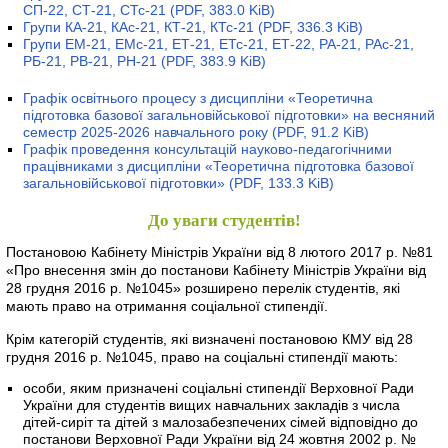
СП-22, СТ-21, СТс-21
(PDF, 383.0 KiB)
Групи КА-21, КАс-21, КТ-21, КТс-21
(PDF, 336.3 KiB)
Групи ЕМ-21, ЕМс-21, ЕТ-21, ЕТс-21, ЕТ-22, РА-21, РАс-21,
РБ-21, РВ-21, РН-21
(PDF, 383.9 KiB)
Графік освітнього процесу з дисципліни «Теоретична
підготовка базової загальновійськової підготовки» на весняний
семестр 2025-2026 навчального року
(PDF, 91.2 KiB)
Графік проведення консультацій науково-педагогічними
працівниками з дисципліни «Теоретична підготовка базової
загальновійськової підготовки»
(PDF, 133.3 KiB)
До уваги студентів!
Постановою Кабінету Міністрів України від 8 лютого 2017 р. №81
«Про внесення змін до постанови Кабінету Міністрів України від
28 грудня 2016 р. №1045» розширено перелік студентів, які
мають право на отримання соціальної стипендії.
Крім категорій студентів, які визначені постановою КМУ від 28
грудня 2016 р. №1045, право на соціальні стипендії мають:
особи, яким призначені соціальні стипендії Верховної Ради
України для студентів вищих навчальних закладів з числа
дітей-сиріт та дітей з малозабезпечених сімей відповідно до
постанови Верховної Ради України від 24 жовтня 2002 р. №