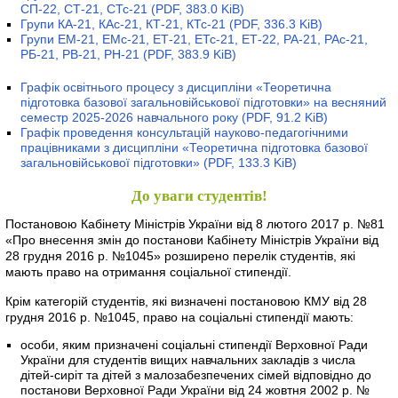
СП-22, СТ-21, СТс-21
(PDF, 383.0 KiB)
Групи КА-21, КАс-21, КТ-21, КТс-21
(PDF, 336.3 KiB)
Групи ЕМ-21, ЕМс-21, ЕТ-21, ЕТс-21, ЕТ-22, РА-21, РАс-21,
РБ-21, РВ-21, РН-21
(PDF, 383.9 KiB)
Графік освітнього процесу з дисципліни «Теоретична
підготовка базової загальновійськової підготовки» на весняний
семестр 2025-2026 навчального року
(PDF, 91.2 KiB)
Графік проведення консультацій науково-педагогічними
працівниками з дисципліни «Теоретична підготовка базової
загальновійськової підготовки»
(PDF, 133.3 KiB)
До уваги студентів!
Постановою Кабінету Міністрів України від 8 лютого 2017 р. №81
«Про внесення змін до постанови Кабінету Міністрів України від
28 грудня 2016 р. №1045» розширено перелік студентів, які
мають право на отримання соціальної стипендії.
Крім категорій студентів, які визначені постановою КМУ від 28
грудня 2016 р. №1045, право на соціальні стипендії мають:
особи, яким призначені соціальні стипендії Верховної Ради
України для студентів вищих навчальних закладів з числа
дітей-сиріт та дітей з малозабезпечених сімей відповідно до
постанови Верховної Ради України від 24 жовтня 2002 р. №