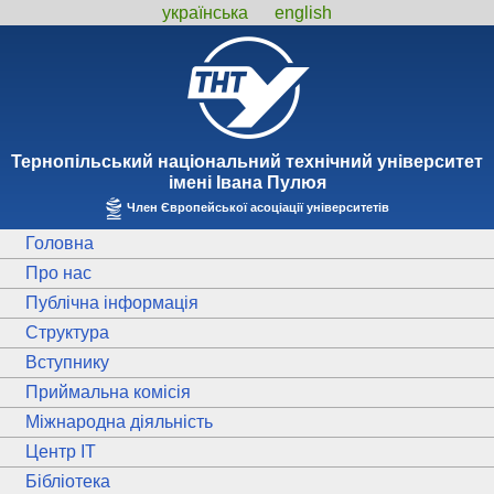
українська
english
Тернопiльський національний технiчний унiверситет
iменi Iвана Пулюя
Член Європейської асоціації університетів
Головна
Про нас
Публічна інформація
Структура
Вступнику
Приймальна комісія
Міжнародна діяльність
Центр ІТ
Бібліотека