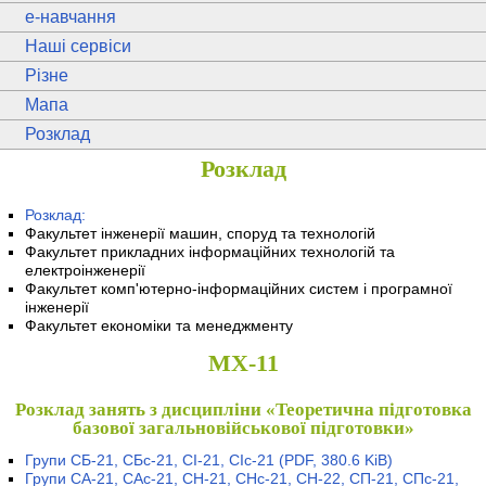
e
-навчання
Наші сервіси
Різне
Мапа
Розклад
Розклад
Розклад:
Факультет інженерії машин, споруд та технологій
Факультет прикладних інформаційних технологій та
електроінженерії
Факультет комп'ютерно-інформаційних систем і програмної
інженерії
Факультет економіки та менеджменту
МХ-11
Розклад занять з дисципліни «Теоретична підготовка
базової загальновійськової підготовки»
Групи СБ-21, СБс-21, СІ-21, СІс-21
(PDF, 380.6 KiB)
Групи СА-21, САс-21, СН-21, СНс-21, СН-22, СП-21, СПс-21,