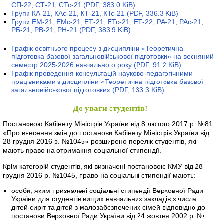
СП-22, СТ-21, СТс-21
(PDF, 383.0 KiB)
Групи КА-21, КАс-21, КТ-21, КТс-21
(PDF, 336.3 KiB)
Групи ЕМ-21, ЕМс-21, ЕТ-21, ЕТс-21, ЕТ-22, РА-21, РАс-21,
РБ-21, РВ-21, РН-21
(PDF, 383.9 KiB)
Графік освітнього процесу з дисципліни «Теоретична
підготовка базової загальновійськової підготовки» на весняний
семестр 2025-2026 навчального року
(PDF, 91.2 KiB)
Графік проведення консультацій науково-педагогічними
працівниками з дисципліни «Теоретична підготовка базової
загальновійськової підготовки»
(PDF, 133.3 KiB)
До уваги студентів!
Постановою Кабінету Міністрів України від 8 лютого 2017 р. №81
«Про внесення змін до постанови Кабінету Міністрів України від
28 грудня 2016 р. №1045» розширено перелік студентів, які
мають право на отримання соціальної стипендії.
Крім категорій студентів, які визначені постановою КМУ від 28
грудня 2016 р. №1045, право на соціальні стипендії мають:
особи, яким призначені соціальні стипендії Верховної Ради
України для студентів вищих навчальних закладів з числа
дітей-сиріт та дітей з малозабезпечених сімей відповідно до
постанови Верховної Ради України від 24 жовтня 2002 р. №