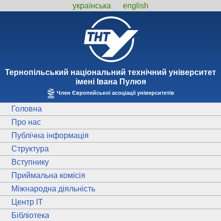
українська
english
Тернопiльський національний технiчний унiверситет
iменi Iвана Пулюя
Член Європейської асоціації університетів
Головна
Про нас
Публічна інформація
Структура
Вступнику
Приймальна комісія
Міжнародна діяльність
Центр ІТ
Бібліотека