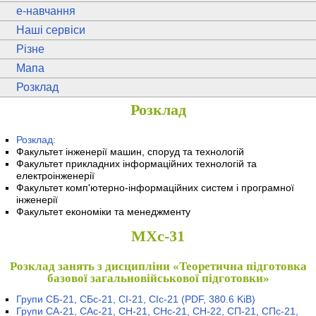
e
-навчання
Наші сервіси
Різне
Мапа
Розклад
Розклад
Розклад:
Факультет інженерії машин, споруд та технологій
Факультет прикладних інформаційних технологій та
електроінженерії
Факультет комп'ютерно-інформаційних систем і програмної
інженерії
Факультет економіки та менеджменту
МХс-31
Розклад занять з дисципліни «Теоретична підготовка
базової загальновійськової підготовки»
Групи СБ-21, СБс-21, СІ-21, СІс-21
(PDF, 380.6 KiB)
Групи СА-21, САс-21, СН-21, СНс-21, СН-22, СП-21, СПс-21,