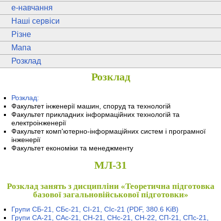
e
-навчання
Наші сервіси
Різне
Мапа
Розклад
Розклад
Розклад:
Факультет інженерії машин, споруд та технологій
Факультет прикладних інформаційних технологій та
електроінженерії
Факультет комп'ютерно-інформаційних систем і програмної
інженерії
Факультет економіки та менеджменту
МЛ-31
Розклад занять з дисципліни «Теоретична підготовка
базової загальновійськової підготовки»
Групи СБ-21, СБс-21, СІ-21, СІс-21
(PDF, 380.6 KiB)
Групи СА-21, САс-21, СН-21, СНс-21, СН-22, СП-21, СПс-21,