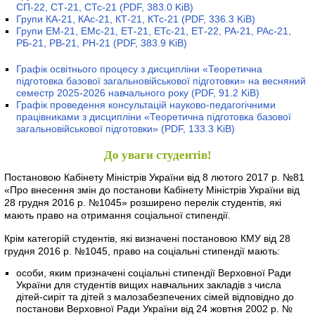
СП-22, СТ-21, СТс-21
(PDF, 383.0 KiB)
Групи КА-21, КАс-21, КТ-21, КТс-21
(PDF, 336.3 KiB)
Групи ЕМ-21, ЕМс-21, ЕТ-21, ЕТс-21, ЕТ-22, РА-21, РАс-21,
РБ-21, РВ-21, РН-21
(PDF, 383.9 KiB)
Графік освітнього процесу з дисципліни «Теоретична
підготовка базової загальновійськової підготовки» на весняний
семестр 2025-2026 навчального року
(PDF, 91.2 KiB)
Графік проведення консультацій науково-педагогічними
працівниками з дисципліни «Теоретична підготовка базової
загальновійськової підготовки»
(PDF, 133.3 KiB)
До уваги студентів!
Постановою Кабінету Міністрів України від 8 лютого 2017 р. №81
«Про внесення змін до постанови Кабінету Міністрів України від
28 грудня 2016 р. №1045» розширено перелік студентів, які
мають право на отримання соціальної стипендії.
Крім категорій студентів, які визначені постановою КМУ від 28
грудня 2016 р. №1045, право на соціальні стипендії мають:
особи, яким призначені соціальні стипендії Верховної Ради
України для студентів вищих навчальних закладів з числа
дітей-сиріт та дітей з малозабезпечених сімей відповідно до
постанови Верховної Ради України від 24 жовтня 2002 р. №