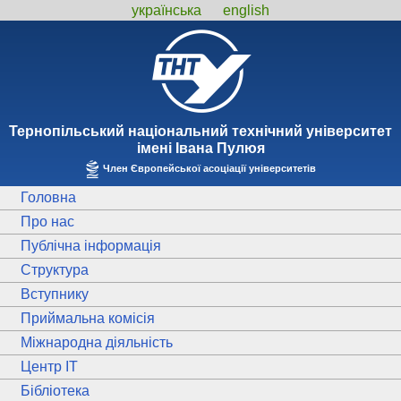
українська
english
Тернопiльський національний технiчний унiверситет
iменi Iвана Пулюя
Член Європейської асоціації університетів
Головна
Про нас
Публічна інформація
Структура
Вступнику
Приймальна комісія
Міжнародна діяльність
Центр ІТ
Бібліотека