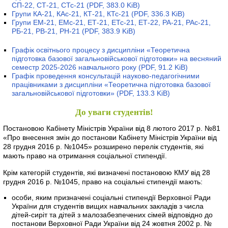
СП-22, СТ-21, СТс-21
(PDF, 383.0 KiB)
Групи КА-21, КАс-21, КТ-21, КТс-21
(PDF, 336.3 KiB)
Групи ЕМ-21, ЕМс-21, ЕТ-21, ЕТс-21, ЕТ-22, РА-21, РАс-21,
РБ-21, РВ-21, РН-21
(PDF, 383.9 KiB)
Графік освітнього процесу з дисципліни «Теоретична
підготовка базової загальновійськової підготовки» на весняний
семестр 2025-2026 навчального року
(PDF, 91.2 KiB)
Графік проведення консультацій науково-педагогічними
працівниками з дисципліни «Теоретична підготовка базової
загальновійськової підготовки»
(PDF, 133.3 KiB)
До уваги студентів!
Постановою Кабінету Міністрів України від 8 лютого 2017 р. №81
«Про внесення змін до постанови Кабінету Міністрів України від
28 грудня 2016 р. №1045» розширено перелік студентів, які
мають право на отримання соціальної стипендії.
Крім категорій студентів, які визначені постановою КМУ від 28
грудня 2016 р. №1045, право на соціальні стипендії мають:
особи, яким призначені соціальні стипендії Верховної Ради
України для студентів вищих навчальних закладів з числа
дітей-сиріт та дітей з малозабезпечених сімей відповідно до
постанови Верховної Ради України від 24 жовтня 2002 р. №