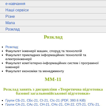
e
-навчання
Наші сервіси
Різне
Мапа
Розклад
Розклад
Розклад:
Факультет інженерії машин, споруд та технологій
Факультет прикладних інформаційних технологій та
електроінженерії
Факультет комп'ютерно-інформаційних систем і програмної
інженерії
Факультет економіки та менеджменту
ММ-11
Розклад занять з дисципліни «Теоретична підготовка
базової загальновійськової підготовки»
Групи СБ-21, СБс-21, СІ-21, СІс-21
(PDF, 380.6 KiB)
Групи СА-21, САс-21, СН-21, СНс-21, СН-22, СП-21, СПс-21,