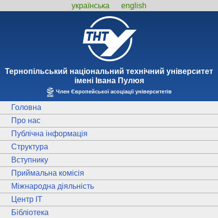
українська
english
Тернопiльський національний технiчний унiверситет
iменi Iвана Пулюя
Член Європейської асоціації університетів
Головна
Про нас
Публічна інформація
Структура
Вступнику
Приймальна комісія
Міжнародна діяльність
Центр ІТ
Бібліотека