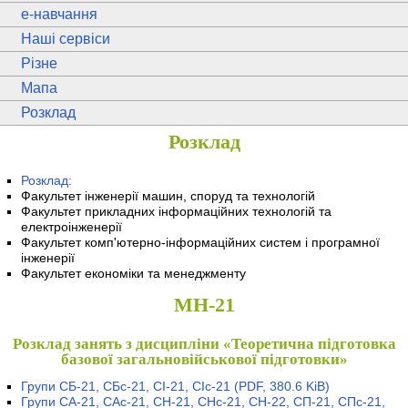
e
-навчання
Наші сервіси
Різне
Мапа
Розклад
Розклад
Розклад:
Факультет інженерії машин, споруд та технологій
Факультет прикладних інформаційних технологій та
електроінженерії
Факультет комп'ютерно-інформаційних систем і програмної
інженерії
Факультет економіки та менеджменту
МН-21
Розклад занять з дисципліни «Теоретична підготовка
базової загальновійськової підготовки»
Групи СБ-21, СБс-21, СІ-21, СІс-21
(PDF, 380.6 KiB)
Групи СА-21, САс-21, СН-21, СНс-21, СН-22, СП-21, СПс-21,