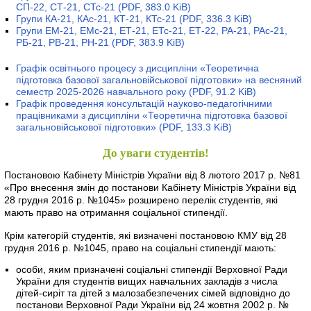
СП-22, СТ-21, СТс-21
(PDF, 383.0 KiB)
Групи КА-21, КАс-21, КТ-21, КТс-21
(PDF, 336.3 KiB)
Групи ЕМ-21, ЕМс-21, ЕТ-21, ЕТс-21, ЕТ-22, РА-21, РАс-21,
РБ-21, РВ-21, РН-21
(PDF, 383.9 KiB)
Графік освітнього процесу з дисципліни «Теоретична
підготовка базової загальновійськової підготовки» на весняний
семестр 2025-2026 навчального року
(PDF, 91.2 KiB)
Графік проведення консультацій науково-педагогічними
працівниками з дисципліни «Теоретична підготовка базової
загальновійськової підготовки»
(PDF, 133.3 KiB)
До уваги студентів!
Постановою Кабінету Міністрів України від 8 лютого 2017 р. №81
«Про внесення змін до постанови Кабінету Міністрів України від
28 грудня 2016 р. №1045» розширено перелік студентів, які
мають право на отримання соціальної стипендії.
Крім категорій студентів, які визначені постановою КМУ від 28
грудня 2016 р. №1045, право на соціальні стипендії мають:
особи, яким призначені соціальні стипендії Верховної Ради
України для студентів вищих навчальних закладів з числа
дітей-сиріт та дітей з малозабезпечених сімей відповідно до
постанови Верховної Ради України від 24 жовтня 2002 р. №