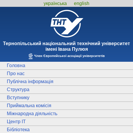
українська
english
Тернопiльський національний технiчний унiверситет
iменi Iвана Пулюя
Член Європейської асоціації університетів
Головна
Про нас
Публічна інформація
Структура
Вступнику
Приймальна комісія
Міжнародна діяльність
Центр ІТ
Бібліотека