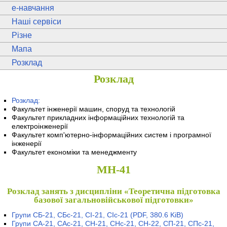
e
-навчання
Наші сервіси
Різне
Мапа
Розклад
Розклад
Розклад:
Факультет інженерії машин, споруд та технологій
Факультет прикладних інформаційних технологій та
електроінженерії
Факультет комп'ютерно-інформаційних систем і програмної
інженерії
Факультет економіки та менеджменту
МН-41
Розклад занять з дисципліни «Теоретична підготовка
базової загальновійськової підготовки»
Групи СБ-21, СБс-21, СІ-21, СІс-21
(PDF, 380.6 KiB)
Групи СА-21, САс-21, СН-21, СНс-21, СН-22, СП-21, СПс-21,