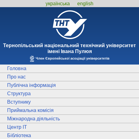
українська
english
Тернопiльський національний технiчний унiверситет
iменi Iвана Пулюя
Член Європейської асоціації університетів
Головна
Про нас
Публічна інформація
Структура
Вступнику
Приймальна комісія
Міжнародна діяльність
Центр ІТ
Бібліотека