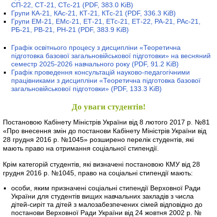
СП-22, СТ-21, СТс-21
(PDF, 383.0 KiB)
Групи КА-21, КАс-21, КТ-21, КТс-21
(PDF, 336.3 KiB)
Групи ЕМ-21, ЕМс-21, ЕТ-21, ЕТс-21, ЕТ-22, РА-21, РАс-21,
РБ-21, РВ-21, РН-21
(PDF, 383.9 KiB)
Графік освітнього процесу з дисципліни «Теоретична
підготовка базової загальновійськової підготовки» на весняний
семестр 2025-2026 навчального року
(PDF, 91.2 KiB)
Графік проведення консультацій науково-педагогічними
працівниками з дисципліни «Теоретична підготовка базової
загальновійськової підготовки»
(PDF, 133.3 KiB)
До уваги студентів!
Постановою Кабінету Міністрів України від 8 лютого 2017 р. №81
«Про внесення змін до постанови Кабінету Міністрів України від
28 грудня 2016 р. №1045» розширено перелік студентів, які
мають право на отримання соціальної стипендії.
Крім категорій студентів, які визначені постановою КМУ від 28
грудня 2016 р. №1045, право на соціальні стипендії мають:
особи, яким призначені соціальні стипендії Верховної Ради
України для студентів вищих навчальних закладів з числа
дітей-сиріт та дітей з малозабезпечених сімей відповідно до
постанови Верховної Ради України від 24 жовтня 2002 р. №