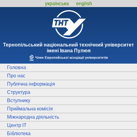
українська
english
Тернопiльський національний технiчний унiверситет
iменi Iвана Пулюя
Член Європейської асоціації університетів
Головна
Про нас
Публічна інформація
Структура
Вступнику
Приймальна комісія
Міжнародна діяльність
Центр ІТ
Бібліотека