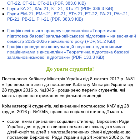
СП-22, СТ-21, СТс-21
(PDF, 383.0 KiB)
Групи КА-21, КАс-21, КТ-21, КТс-21
(PDF, 336.3 KiB)
Групи ЕМ-21, ЕМс-21, ЕТ-21, ЕТс-21, ЕТ-22, РА-21, РАс-21,
РБ-21, РВ-21, РН-21
(PDF, 383.9 KiB)
Графік освітнього процесу з дисципліни «Теоретична
підготовка базової загальновійськової підготовки» на весняний
семестр 2025-2026 навчального року
(PDF, 91.2 KiB)
Графік проведення консультацій науково-педагогічними
працівниками з дисципліни «Теоретична підготовка базової
загальновійськової підготовки»
(PDF, 133.3 KiB)
До уваги студентів!
Постановою Кабінету Міністрів України від 8 лютого 2017 р. №81
«Про внесення змін до постанови Кабінету Міністрів України від
28 грудня 2016 р. №1045» розширено перелік студентів, які
мають право на отримання соціальної стипендії.
Крім категорій студентів, які визначені постановою КМУ від 28
грудня 2016 р. №1045, право на соціальні стипендії мають:
особи, яким призначені соціальні стипендії Верховної Ради
України для студентів вищих навчальних закладів з числа
дітей-сиріт та дітей з малозабезпечених сімей відповідно до
постанови Верховної Ради України від 24 жовтня 2002 р. №