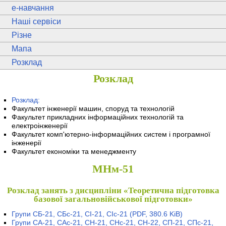
e
-навчання
Наші сервіси
Різне
Мапа
Розклад
Розклад
Розклад:
Факультет інженерії машин, споруд та технологій
Факультет прикладних інформаційних технологій та
електроінженерії
Факультет комп'ютерно-інформаційних систем і програмної
інженерії
Факультет економіки та менеджменту
МНм-51
Розклад занять з дисципліни «Теоретична підготовка
базової загальновійськової підготовки»
Групи СБ-21, СБс-21, СІ-21, СІс-21
(PDF, 380.6 KiB)
Групи СА-21, САс-21, СН-21, СНс-21, СН-22, СП-21, СПс-21,