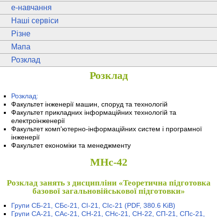
e
-навчання
Наші сервіси
Різне
Мапа
Розклад
Розклад
Розклад:
Факультет інженерії машин, споруд та технологій
Факультет прикладних інформаційних технологій та
електроінженерії
Факультет комп'ютерно-інформаційних систем і програмної
інженерії
Факультет економіки та менеджменту
МНс-42
Розклад занять з дисципліни «Теоретична підготовка
базової загальновійськової підготовки»
Групи СБ-21, СБс-21, СІ-21, СІс-21
(PDF, 380.6 KiB)
Групи СА-21, САс-21, СН-21, СНс-21, СН-22, СП-21, СПс-21,