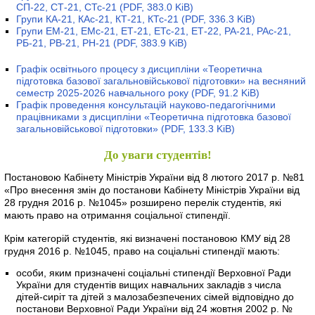
СП-22, СТ-21, СТс-21
(PDF, 383.0 KiB)
Групи КА-21, КАс-21, КТ-21, КТс-21
(PDF, 336.3 KiB)
Групи ЕМ-21, ЕМс-21, ЕТ-21, ЕТс-21, ЕТ-22, РА-21, РАс-21,
РБ-21, РВ-21, РН-21
(PDF, 383.9 KiB)
Графік освітнього процесу з дисципліни «Теоретична
підготовка базової загальновійськової підготовки» на весняний
семестр 2025-2026 навчального року
(PDF, 91.2 KiB)
Графік проведення консультацій науково-педагогічними
працівниками з дисципліни «Теоретична підготовка базової
загальновійськової підготовки»
(PDF, 133.3 KiB)
До уваги студентів!
Постановою Кабінету Міністрів України від 8 лютого 2017 р. №81
«Про внесення змін до постанови Кабінету Міністрів України від
28 грудня 2016 р. №1045» розширено перелік студентів, які
мають право на отримання соціальної стипендії.
Крім категорій студентів, які визначені постановою КМУ від 28
грудня 2016 р. №1045, право на соціальні стипендії мають:
особи, яким призначені соціальні стипендії Верховної Ради
України для студентів вищих навчальних закладів з числа
дітей-сиріт та дітей з малозабезпечених сімей відповідно до
постанови Верховної Ради України від 24 жовтня 2002 р. №