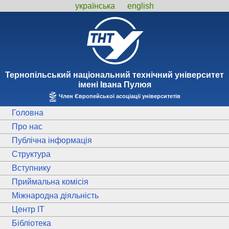
українська
english
Тернопiльський національний технiчний унiверситет
iменi Iвана Пулюя
Член Європейської асоціації університетів
Головна
Про нас
Публічна інформація
Структура
Вступнику
Приймальна комісія
Міжнародна діяльність
Центр ІТ
Бібліотека