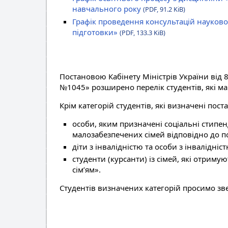
навчального року
(PDF, 91.2 KiB)
Графік проведення консультацій науково
підготовки»
(PDF, 133.3 KiB)
Постановою Кабінету Міністрів України від 8
№1045» розширено перелік студентів, які ма
Крім категорій студентів, які визначені пос
особи, яким призначені соціальні стипенд
малозабезпечених сімей відповідно до по
діти з інвалідністю та особи з інвалідніст
студенти (курсанти) із сімей, які отри
сім’ям».
Студентів визначених категорій просимо зв