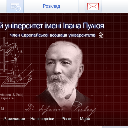
Розклад
e
Наші сервіси
Різне
Мапа
-навчання