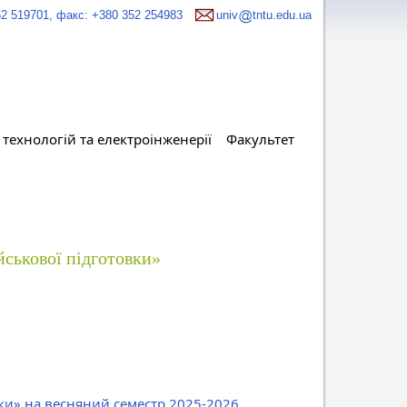
52 519701, факс: +380 352 254983
univ
tntu.edu.ua
технологій та електроінженерії
Факультет
йськової підготовки»
вки» на весняний семестр 2025-2026