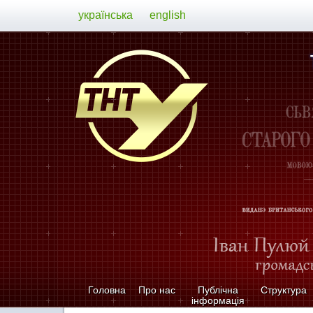
українська
english
Головна
Про нас
Публічна
Структура
інформація