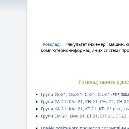
Розклад:
Факультет інженерії машин, с
комп'ютерно-інформаційних систем і про
Розклад занять з ди
Групи СБ-21, СБс-21, СІ-21, СІс-21
(PDF, 380.
Групи СА-21, САс-21, СН-21, СНс-21, СН-22
Групи КА-21, КАс-21, КТ-21, КТс-21
(PDF, 336
Групи ЕМ-21, ЕМс-21, ЕТ-21, ЕТс-21, ЕТ-22,
Графік освітнього процесу з дисципліни 