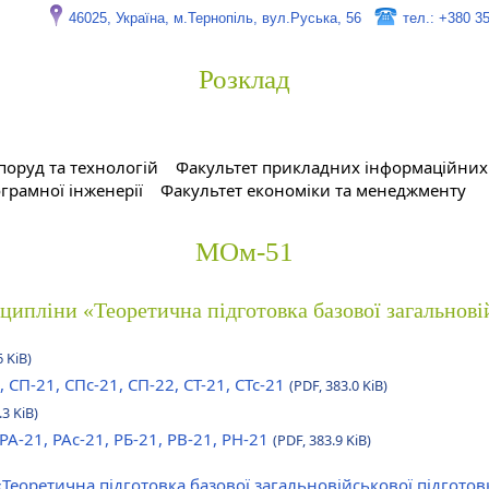
46025, Україна, м.Тернопіль, вул.Руська, 56
тел.: +380 3
Розклад
поруд та технологій
Факультет прикладних інформаційних 
грамної інженерії
Факультет економіки та менеджменту
МОм-51
сципліни «Теоретична підготовка базової загальнові
6 KiB)
, СП-21, СПс-21, СП-22, СТ-21, СТс-21
(PDF, 383.0 KiB)
.3 KiB)
 РА-21, РАс-21, РБ-21, РВ-21, РН-21
(PDF, 383.9 KiB)
«Теоретична підготовка базової загальновійськової підгото