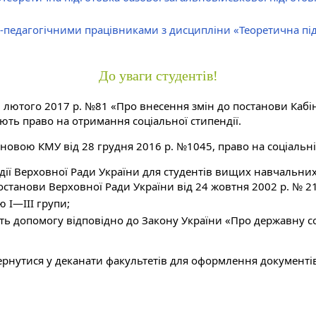
-педагогічними працівниками з дисципліни «Теоретична під
До уваги студентів!
 лютого 2017 р. №81 «Про внесення змін до постанови Кабіне
ють право на отримання соціальної стипендії.
тановою КМУ від 28 грудня 2016 р. №1045, право на соціальні
ії Верховної Ради України для студентів вищих навчальних з
станови Верховної Ради України від 24 жовтня 2002 р. № 21
ю I—III групи;
мують допомогу відповідно до Закону України «Про державну
ернутися у деканати факультетів для оформлення документі