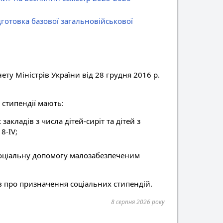
готовка базової загальновійськової
ту Міністрів України від 28 грудня 2016 р.
 стипендії мають:
акладів з числа дітей-сиріт та дітей з
8-IV;
 соціальну допомогу малозабезпеченим
в про призначення соціальних стипендій.
8 серпня 2026 року