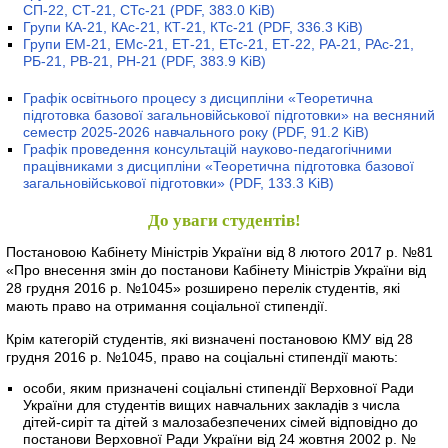
СП-22, СТ-21, СТс-21
(PDF, 383.0 KiB)
Групи КА-21, КАс-21, КТ-21, КТс-21
(PDF, 336.3 KiB)
Групи ЕМ-21, ЕМс-21, ЕТ-21, ЕТс-21, ЕТ-22, РА-21, РАс-21,
РБ-21, РВ-21, РН-21
(PDF, 383.9 KiB)
Графік освітнього процесу з дисципліни «Теоретична
підготовка базової загальновійськової підготовки» на весняний
семестр 2025-2026 навчального року
(PDF, 91.2 KiB)
Графік проведення консультацій науково-педагогічними
працівниками з дисципліни «Теоретична підготовка базової
загальновійськової підготовки»
(PDF, 133.3 KiB)
До уваги студентів!
Постановою Кабінету Міністрів України від 8 лютого 2017 р. №81
«Про внесення змін до постанови Кабінету Міністрів України від
28 грудня 2016 р. №1045» розширено перелік студентів, які
мають право на отримання соціальної стипендії.
Крім категорій студентів, які визначені постановою КМУ від 28
грудня 2016 р. №1045, право на соціальні стипендії мають:
особи, яким призначені соціальні стипендії Верховної Ради
України для студентів вищих навчальних закладів з числа
дітей-сиріт та дітей з малозабезпечених сімей відповідно до
постанови Верховної Ради України від 24 жовтня 2002 р. №