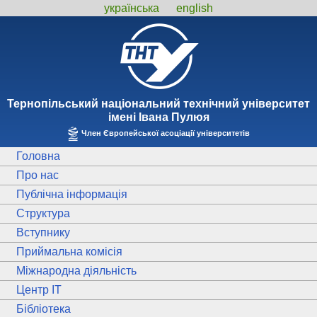
українська
english
Тернопiльський національний технiчний унiверситет
iменi Iвана Пулюя
Член Європейської асоціації університетів
Головна
Про нас
Публічна інформація
Структура
Вступнику
Приймальна комісія
Міжнародна діяльність
Центр ІТ
Бібліотека