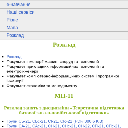
e
-навчання
Наші сервіси
Різне
Мапа
Розклад
Розклад
Розклад:
Факультет інженерії машин, споруд та технологій
Факультет прикладних інформаційних технологій та
електроінженерії
Факультет комп'ютерно-інформаційних систем і програмної
інженерії
Факультет економіки та менеджменту
МП-11
Розклад занять з дисципліни «Теоретична підготовка
базової загальновійськової підготовки»
Групи СБ-21, СБс-21, СІ-21, СІс-21
(PDF, 380.6 KiB)
Групи СА-21, САс-21, СН-21, СНс-21, СН-22, СП-21, СПс-21,