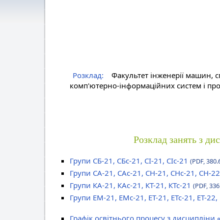
Розклад:
Факультет інженерії машин, с
комп'ютерно-інформаційних систем і про
Розклад занять з ди
Групи СБ-21, СБс-21, СІ-21, СІс-21
(PDF, 380.
Групи СА-21, САс-21, СН-21, СНс-21, СН-22
Групи КА-21, КАс-21, КТ-21, КТс-21
(PDF, 336
Групи ЕМ-21, ЕМс-21, ЕТ-21, ЕТс-21, ЕТ-22,
Графік освітнього процесу з дисципліни 