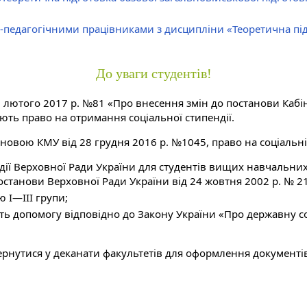
-педагогічними працівниками з дисципліни «Теоретична під
До уваги студентів!
 лютого 2017 р. №81 «Про внесення змін до постанови Кабіне
ють право на отримання соціальної стипендії.
тановою КМУ від 28 грудня 2016 р. №1045, право на соціальні
ії Верховної Ради України для студентів вищих навчальних з
станови Верховної Ради України від 24 жовтня 2002 р. № 21
ю I—III групи;
мують допомогу відповідно до Закону України «Про державну
ернутися у деканати факультетів для оформлення документі