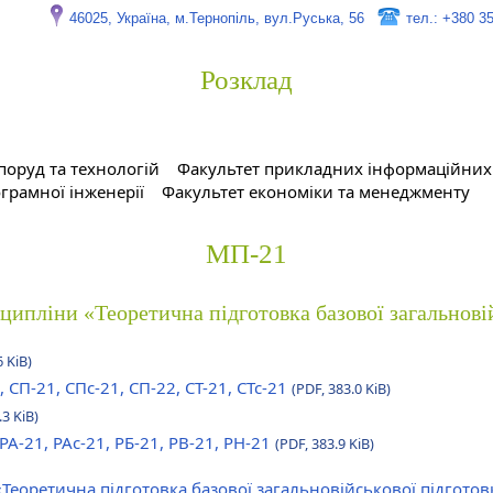
46025, Україна, м.Тернопіль, вул.Руська, 56
тел.: +380 3
Розклад
поруд та технологій
Факультет прикладних інформаційних 
грамної інженерії
Факультет економіки та менеджменту
МП-21
сципліни «Теоретична підготовка базової загальнові
6 KiB)
, СП-21, СПс-21, СП-22, СТ-21, СТс-21
(PDF, 383.0 KiB)
.3 KiB)
 РА-21, РАс-21, РБ-21, РВ-21, РН-21
(PDF, 383.9 KiB)
«Теоретична підготовка базової загальновійськової підгото