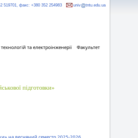
52 519701, факс: +380 352 254983
univ
tntu.edu.ua
технологій та електроінженерії
Факультет
йськової підготовки»
вки» на весняний семестр 2025-2026