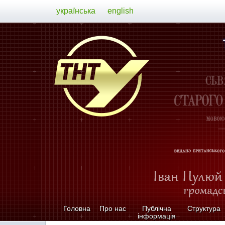
українська
english
Головна
Про нас
Публічна
Структура
інформація