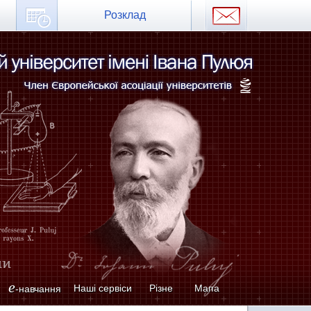
Розклад
e
Наші сервіси
Різне
Мапа
-навчання