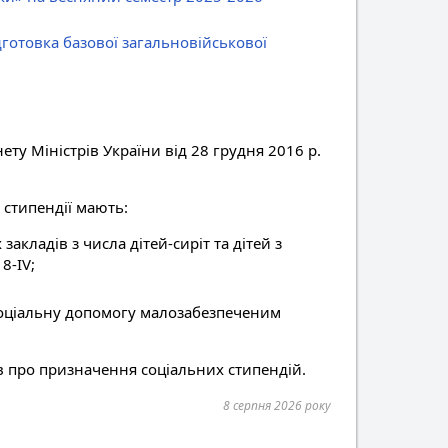
готовка базової загальновійськової
ту Міністрів України від 28 грудня 2016 р.
 стипендії мають:
акладів з числа дітей-сиріт та дітей з
8-IV;
 соціальну допомогу малозабезпеченим
в про призначення соціальних стипендій.
8 серпня 2026 року