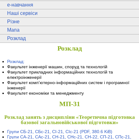
e
-навчання
Наші сервіси
Різне
Мапа
Розклад
Розклад
Розклад:
Факультет інженерії машин, споруд та технологій
Факультет прикладних інформаційних технологій та
електроінженерії
Факультет комп'ютерно-інформаційних систем і програмної
інженерії
Факультет економіки та менеджменту
МП-31
Розклад занять з дисципліни «Теоретична підготовка
базової загальновійськової підготовки»
Групи СБ-21, СБс-21, СІ-21, СІс-21
(PDF, 380.6 KiB)
Групи СА-21, САс-21, СН-21, СНс-21, СН-22, СП-21, СПс-21,