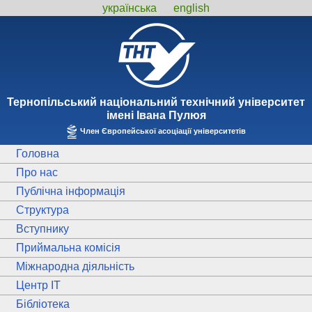
українська
english
Тернопiльський національний технiчний унiверситет
iменi Iвана Пулюя
Член Європейської асоціації університетів
Головна
Про нас
Публічна інформація
Структура
Вступнику
Приймальна комісія
Міжнародна діяльність
Центр ІТ
Бібліотека