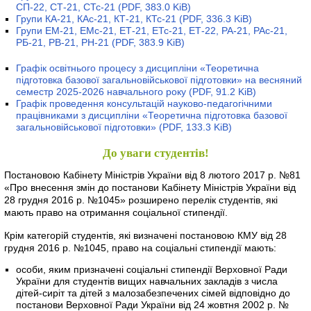
СП-22, СТ-21, СТс-21
(PDF, 383.0 KiB)
Групи КА-21, КАс-21, КТ-21, КТс-21
(PDF, 336.3 KiB)
Групи ЕМ-21, ЕМс-21, ЕТ-21, ЕТс-21, ЕТ-22, РА-21, РАс-21,
РБ-21, РВ-21, РН-21
(PDF, 383.9 KiB)
Графік освітнього процесу з дисципліни «Теоретична
підготовка базової загальновійськової підготовки» на весняний
семестр 2025-2026 навчального року
(PDF, 91.2 KiB)
Графік проведення консультацій науково-педагогічними
працівниками з дисципліни «Теоретична підготовка базової
загальновійськової підготовки»
(PDF, 133.3 KiB)
До уваги студентів!
Постановою Кабінету Міністрів України від 8 лютого 2017 р. №81
«Про внесення змін до постанови Кабінету Міністрів України від
28 грудня 2016 р. №1045» розширено перелік студентів, які
мають право на отримання соціальної стипендії.
Крім категорій студентів, які визначені постановою КМУ від 28
грудня 2016 р. №1045, право на соціальні стипендії мають:
особи, яким призначені соціальні стипендії Верховної Ради
України для студентів вищих навчальних закладів з числа
дітей-сиріт та дітей з малозабезпечених сімей відповідно до
постанови Верховної Ради України від 24 жовтня 2002 р. №