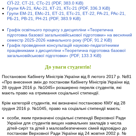
СП-22, СТ-21, СТс-21
(PDF, 383.0 KiB)
Групи КА-21, КАс-21, КТ-21, КТс-21
(PDF, 336.3 KiB)
Групи ЕМ-21, ЕМс-21, ЕТ-21, ЕТс-21, ЕТ-22, РА-21, РАс-21,
РБ-21, РВ-21, РН-21
(PDF, 383.9 KiB)
Графік освітнього процесу з дисципліни «Теоретична
підготовка базової загальновійськової підготовки» на весняний
семестр 2025-2026 навчального року
(PDF, 91.2 KiB)
Графік проведення консультацій науково-педагогічними
працівниками з дисципліни «Теоретична підготовка базової
загальновійськової підготовки»
(PDF, 133.3 KiB)
До уваги студентів!
Постановою Кабінету Міністрів України від 8 лютого 2017 р. №81
«Про внесення змін до постанови Кабінету Міністрів України від
28 грудня 2016 р. №1045» розширено перелік студентів, які
мають право на отримання соціальної стипендії.
Крім категорій студентів, які визначені постановою КМУ від 28
грудня 2016 р. №1045, право на соціальні стипендії мають:
особи, яким призначені соціальні стипендії Верховної Ради
України для студентів вищих навчальних закладів з числа
дітей-сиріт та дітей з малозабезпечених сімей відповідно до
постанови Верховної Ради України від 24 жовтня 2002 р. №