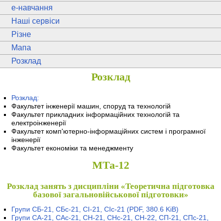
e
-навчання
Наші сервіси
Різне
Мапа
Розклад
Розклад
Розклад:
Факультет інженерії машин, споруд та технологій
Факультет прикладних інформаційних технологій та
електроінженерії
Факультет комп'ютерно-інформаційних систем і програмної
інженерії
Факультет економіки та менеджменту
МТа-12
Розклад занять з дисципліни «Теоретична підготовка
базової загальновійськової підготовки»
Групи СБ-21, СБс-21, СІ-21, СІс-21
(PDF, 380.6 KiB)
Групи СА-21, САс-21, СН-21, СНс-21, СН-22, СП-21, СПс-21,