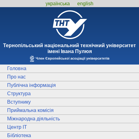
українська
english
Тернопiльський національний технiчний унiверситет
iменi Iвана Пулюя
Член Європейської асоціації університетів
Головна
Про нас
Публічна інформація
Структура
Вступнику
Приймальна комісія
Міжнародна діяльність
Центр ІТ
Бібліотека