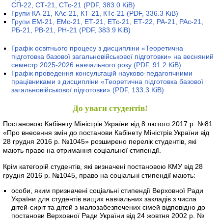
СП-22, СТ-21, СТс-21
(PDF, 383.0 KiB)
Групи КА-21, КАс-21, КТ-21, КТс-21
(PDF, 336.3 KiB)
Групи ЕМ-21, ЕМс-21, ЕТ-21, ЕТс-21, ЕТ-22, РА-21, РАс-21,
РБ-21, РВ-21, РН-21
(PDF, 383.9 KiB)
Графік освітнього процесу з дисципліни «Теоретична
підготовка базової загальновійськової підготовки» на весняний
семестр 2025-2026 навчального року
(PDF, 91.2 KiB)
Графік проведення консультацій науково-педагогічними
працівниками з дисципліни «Теоретична підготовка базової
загальновійськової підготовки»
(PDF, 133.3 KiB)
До уваги студентів!
Постановою Кабінету Міністрів України від 8 лютого 2017 р. №81
«Про внесення змін до постанови Кабінету Міністрів України від
28 грудня 2016 р. №1045» розширено перелік студентів, які
мають право на отримання соціальної стипендії.
Крім категорій студентів, які визначені постановою КМУ від 28
грудня 2016 р. №1045, право на соціальні стипендії мають:
особи, яким призначені соціальні стипендії Верховної Ради
України для студентів вищих навчальних закладів з числа
дітей-сиріт та дітей з малозабезпечених сімей відповідно до
постанови Верховної Ради України від 24 жовтня 2002 р. №