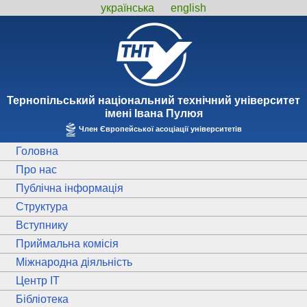
українська
english
Тернопiльський національний технiчний унiверситет
iменi Iвана Пулюя
Член Європейської асоціації університетів
Головна
Про нас
Публічна інформація
Структура
Вступнику
Приймальна комісія
Міжнародна діяльність
Центр ІТ
Бібліотека