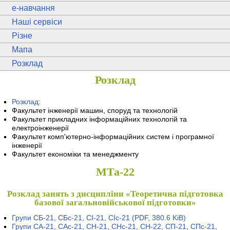
e
-навчання
Наші сервіси
Різне
Мапа
Розклад
Розклад
Розклад:
Факультет інженерії машин, споруд та технологій
Факультет прикладних інформаційних технологій та
електроінженерії
Факультет комп'ютерно-інформаційних систем і програмної
інженерії
Факультет економіки та менеджменту
МТа-22
Розклад занять з дисципліни «Теоретична підготовка
базової загальновійськової підготовки»
Групи СБ-21, СБс-21, СІ-21, СІс-21
(PDF, 380.6 KiB)
Групи СА-21, САс-21, СН-21, СНс-21, СН-22, СП-21, СПс-21,