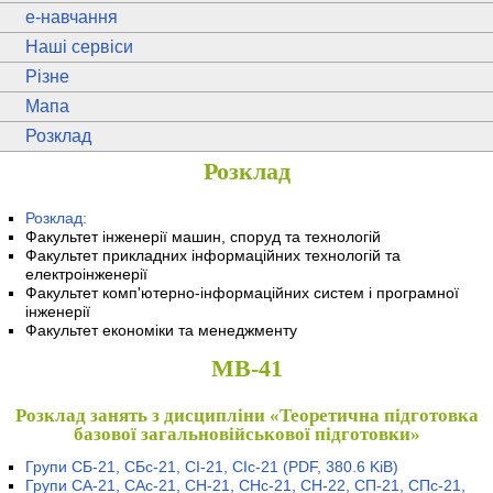
e
-навчання
Наші сервіси
Різне
Мапа
Розклад
Розклад
Розклад:
Факультет інженерії машин, споруд та технологій
Факультет прикладних інформаційних технологій та
електроінженерії
Факультет комп'ютерно-інформаційних систем і програмної
інженерії
Факультет економіки та менеджменту
МВ-41
Розклад занять з дисципліни «Теоретична підготовка
базової загальновійськової підготовки»
Групи СБ-21, СБс-21, СІ-21, СІс-21
(PDF, 380.6 KiB)
Групи СА-21, САс-21, СН-21, СНс-21, СН-22, СП-21, СПс-21,