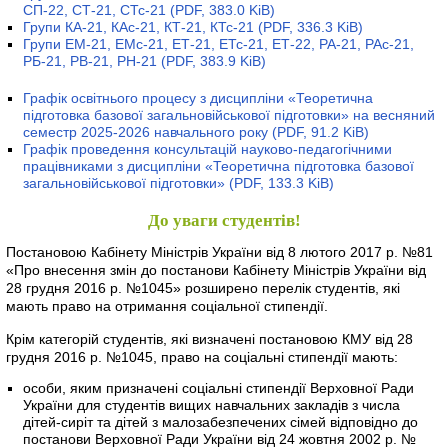
СП-22, СТ-21, СТс-21
(PDF, 383.0 KiB)
Групи КА-21, КАс-21, КТ-21, КТс-21
(PDF, 336.3 KiB)
Групи ЕМ-21, ЕМс-21, ЕТ-21, ЕТс-21, ЕТ-22, РА-21, РАс-21,
РБ-21, РВ-21, РН-21
(PDF, 383.9 KiB)
Графік освітнього процесу з дисципліни «Теоретична
підготовка базової загальновійськової підготовки» на весняний
семестр 2025-2026 навчального року
(PDF, 91.2 KiB)
Графік проведення консультацій науково-педагогічними
працівниками з дисципліни «Теоретична підготовка базової
загальновійськової підготовки»
(PDF, 133.3 KiB)
До уваги студентів!
Постановою Кабінету Міністрів України від 8 лютого 2017 р. №81
«Про внесення змін до постанови Кабінету Міністрів України від
28 грудня 2016 р. №1045» розширено перелік студентів, які
мають право на отримання соціальної стипендії.
Крім категорій студентів, які визначені постановою КМУ від 28
грудня 2016 р. №1045, право на соціальні стипендії мають:
особи, яким призначені соціальні стипендії Верховної Ради
України для студентів вищих навчальних закладів з числа
дітей-сиріт та дітей з малозабезпечених сімей відповідно до
постанови Верховної Ради України від 24 жовтня 2002 р. №