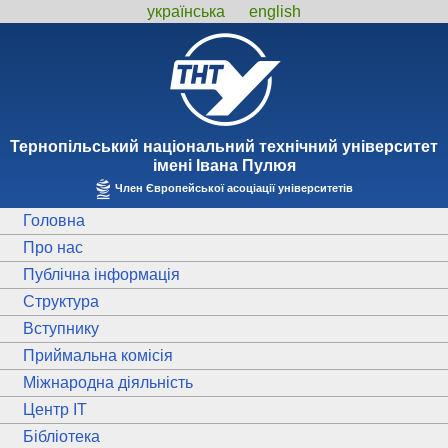
українська
english
Тернопiльський національний технiчний унiверситет
iменi Iвана Пулюя
Член Європейської асоціації університетів
Головна
Про нас
Публічна інформація
Структура
Вступнику
Приймальна комісія
Міжнародна діяльність
Центр ІТ
Бібліотека