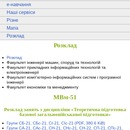
e
-навчання
Наші сервіси
Різне
Мапа
Розклад
Розклад
Розклад:
Факультет інженерії машин, споруд та технологій
Факультет прикладних інформаційних технологій та
електроінженерії
Факультет комп'ютерно-інформаційних систем і програмної
інженерії
Факультет економіки та менеджменту
МВм-51
Розклад занять з дисципліни «Теоретична підготовка
базової загальновійськової підготовки»
Групи СБ-21, СБс-21, СІ-21, СІс-21
(PDF, 380.6 KiB)
Групи СА-21, САс-21, СН-21, СНс-21, СН-22, СП-21, СПс-21,