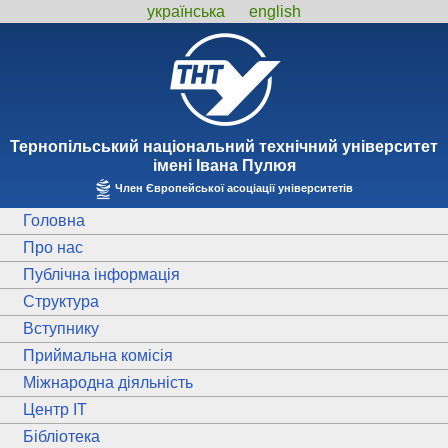
українська
english
Тернопiльський національний технiчний унiверситет
iменi Iвана Пулюя
Член Європейської асоціації університетів
Головна
Про нас
Публічна інформація
Структура
Вступнику
Приймальна комісія
Міжнародна діяльність
Центр ІТ
Бібліотека