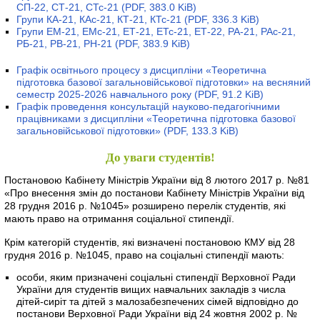
СП-22, СТ-21, СТс-21
(PDF, 383.0 KiB)
Групи КА-21, КАс-21, КТ-21, КТс-21
(PDF, 336.3 KiB)
Групи ЕМ-21, ЕМс-21, ЕТ-21, ЕТс-21, ЕТ-22, РА-21, РАс-21,
РБ-21, РВ-21, РН-21
(PDF, 383.9 KiB)
Графік освітнього процесу з дисципліни «Теоретична
підготовка базової загальновійськової підготовки» на весняний
семестр 2025-2026 навчального року
(PDF, 91.2 KiB)
Графік проведення консультацій науково-педагогічними
працівниками з дисципліни «Теоретична підготовка базової
загальновійськової підготовки»
(PDF, 133.3 KiB)
До уваги студентів!
Постановою Кабінету Міністрів України від 8 лютого 2017 р. №81
«Про внесення змін до постанови Кабінету Міністрів України від
28 грудня 2016 р. №1045» розширено перелік студентів, які
мають право на отримання соціальної стипендії.
Крім категорій студентів, які визначені постановою КМУ від 28
грудня 2016 р. №1045, право на соціальні стипендії мають:
особи, яким призначені соціальні стипендії Верховної Ради
України для студентів вищих навчальних закладів з числа
дітей-сиріт та дітей з малозабезпечених сімей відповідно до
постанови Верховної Ради України від 24 жовтня 2002 р. №