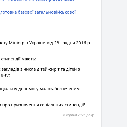
готовка базової загальновійськової
ту Міністрів України від 28 грудня 2016 р.
 стипендії мають:
акладів з числа дітей-сиріт та дітей з
8-IV;
 соціальну допомогу малозабезпеченим
в про призначення соціальних стипендій.
6 серпня 2026 року