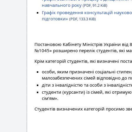
навчального року
(PDF, 91.2 KiB)
Графік проведення консультацій науково
підготовки»
(PDF, 133.3 KiB)
Постановою Кабінету Міністрів України від 8
№1045» розширено перелік студентів, які ма
Крім категорій студентів, які визначені пос
особи, яким призначені соціальні стипенд
малозабезпечених сімей відповідно до по
діти з інвалідністю та особи з інвалідніст
студенти (курсанти) із сімей, які отри
сім’ям».
Студентів визначених категорій просимо зв