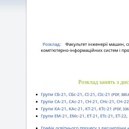
Розклад:
Факультет інженерії машин, с
комп'ютерно-інформаційних систем і про
Розклад занять з ди
Групи СБ-21, СБс-21, СІ-21, СІс-21
(PDF, 380.
Групи СА-21, САс-21, СН-21, СНс-21, СН-22
Групи КА-21, КАс-21, КТ-21, КТс-21
(PDF, 336
Групи ЕМ-21, ЕМс-21, ЕТ-21, ЕТс-21, ЕТ-22,
Графік освітнього процесу з дисципліни 