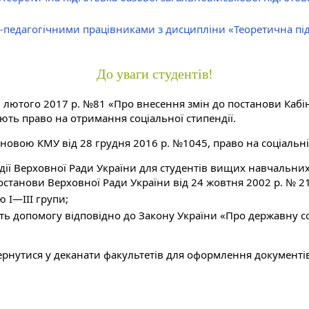
-педагогічними працівниками з дисципліни «Теоретична під
До уваги студентів!
 лютого 2017 р. №81 «Про внесення змін до постанови Кабіне
ють право на отримання соціальної стипендії.
тановою КМУ від 28 грудня 2016 р. №1045, право на соціальні
ії Верховної Ради України для студентів вищих навчальних з
станови Верховної Ради України від 24 жовтня 2002 р. № 21
ю I—III групи;
мують допомогу відповідно до Закону України «Про державну
ернутися у деканати факультетів для оформлення документі