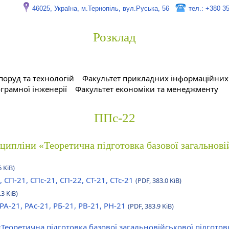
46025, Україна, м.Тернопіль, вул.Руська, 56
тел.: +380 3
Розклад
поруд та технологій
Факультет прикладних інформаційних 
грамної інженерії
Факультет економіки та менеджменту
ППс-22
сципліни «Теоретична підготовка базової загальнові
6 KiB)
, СП-21, СПс-21, СП-22, СТ-21, СТс-21
(PDF, 383.0 KiB)
.3 KiB)
 РА-21, РАс-21, РБ-21, РВ-21, РН-21
(PDF, 383.9 KiB)
«Теоретична підготовка базової загальновійськової підгото