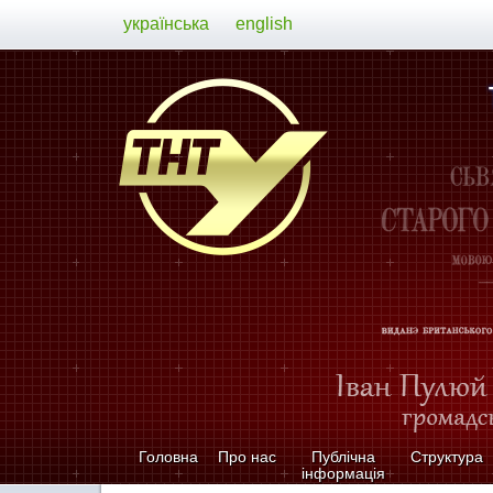
українська
english
Головна
Про нас
Публічна
Структура
інформація