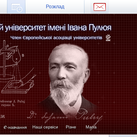
Розклад
e
Наші сервіси
Різне
Мапа
-навчання