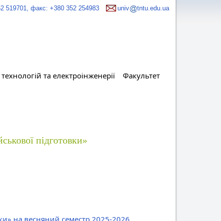
52 519701, факс: +380 352 254983
univ
tntu.edu.ua
технологій та електроінженерії
Факультет
йськової підготовки»
вки» на весняний семестр 2025-2026