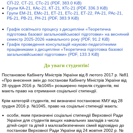
СП-22, СТ-21, СТс-21
(PDF, 383.0 KiB)
Групи КА-21, КАс-21, КТ-21, КТс-21
(PDF, 336.3 KiB)
Групи ЕМ-21, ЕМс-21, ЕТ-21, ЕТс-21, ЕТ-22, РА-21, РАс-21,
РБ-21, РВ-21, РН-21
(PDF, 383.9 KiB)
Графік освітнього процесу з дисципліни «Теоретична
підготовка базової загальновійськової підготовки» на весняний
семестр 2025-2026 навчального року
(PDF, 91.2 KiB)
Графік проведення консультацій науково-педагогічними
працівниками з дисципліни «Теоретична підготовка базової
загальновійськової підготовки»
(PDF, 133.3 KiB)
До уваги студентів!
Постановою Кабінету Міністрів України від 8 лютого 2017 р. №81
«Про внесення змін до постанови Кабінету Міністрів України від
28 грудня 2016 р. №1045» розширено перелік студентів, які
мають право на отримання соціальної стипендії.
Крім категорій студентів, які визначені постановою КМУ від 28
грудня 2016 р. №1045, право на соціальні стипендії мають:
особи, яким призначені соціальні стипендії Верховної Ради
України для студентів вищих навчальних закладів з числа
дітей-сиріт та дітей з малозабезпечених сімей відповідно до
постанови Верховної Ради України від 24 жовтня 2002 р. №