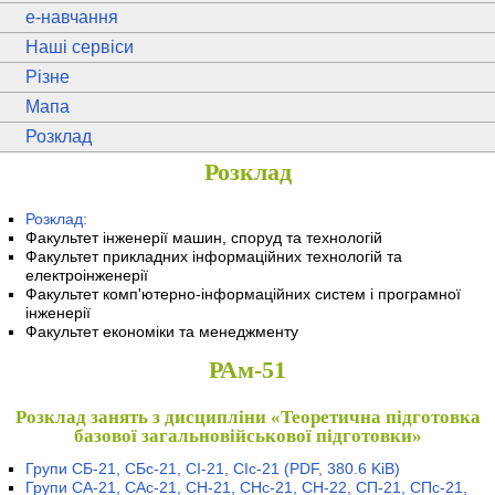
e
-навчання
Наші сервіси
Різне
Мапа
Розклад
Розклад
Розклад:
Факультет інженерії машин, споруд та технологій
Факультет прикладних інформаційних технологій та
електроінженерії
Факультет комп'ютерно-інформаційних систем і програмної
інженерії
Факультет економіки та менеджменту
РАм-51
Розклад занять з дисципліни «Теоретична підготовка
базової загальновійськової підготовки»
Групи СБ-21, СБс-21, СІ-21, СІс-21
(PDF, 380.6 KiB)
Групи СА-21, САс-21, СН-21, СНс-21, СН-22, СП-21, СПс-21,