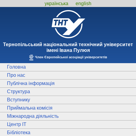
українська
english
Тернопiльський національний технiчний унiверситет
iменi Iвана Пулюя
Член Європейської асоціації університетів
Головна
Про нас
Публічна інформація
Структура
Вступнику
Приймальна комісія
Міжнародна діяльність
Центр ІТ
Бібліотека