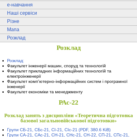
e
-навчання
Наші сервіси
Різне
Мапа
Розклад
Розклад
Розклад:
Факультет інженерії машин, споруд та технологій
Факультет прикладних інформаційних технологій та
електроінженерії
Факультет комп'ютерно-інформаційних систем і програмної
інженерії
Факультет економіки та менеджменту
РАс-22
Розклад занять з дисципліни «Теоретична підготовка
базової загальновійськової підготовки»
Групи СБ-21, СБс-21, СІ-21, СІс-21
(PDF, 380.6 KiB)
Групи СА-21, САс-21, СН-21, СНс-21, СН-22, СП-21, СПс-21,