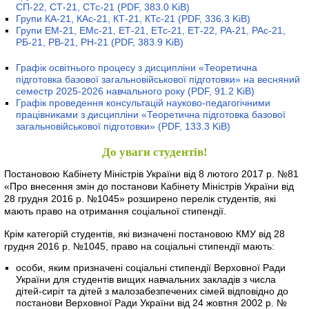
СП-22, СТ-21, СТс-21
(PDF, 383.0 KiB)
Групи КА-21, КАс-21, КТ-21, КТс-21
(PDF, 336.3 KiB)
Групи ЕМ-21, ЕМс-21, ЕТ-21, ЕТс-21, ЕТ-22, РА-21, РАс-21,
РБ-21, РВ-21, РН-21
(PDF, 383.9 KiB)
Графік освітнього процесу з дисципліни «Теоретична
підготовка базової загальновійськової підготовки» на весняний
семестр 2025-2026 навчального року
(PDF, 91.2 KiB)
Графік проведення консультацій науково-педагогічними
працівниками з дисципліни «Теоретична підготовка базової
загальновійськової підготовки»
(PDF, 133.3 KiB)
До уваги студентів!
Постановою Кабінету Міністрів України від 8 лютого 2017 р. №81
«Про внесення змін до постанови Кабінету Міністрів України від
28 грудня 2016 р. №1045» розширено перелік студентів, які
мають право на отримання соціальної стипендії.
Крім категорій студентів, які визначені постановою КМУ від 28
грудня 2016 р. №1045, право на соціальні стипендії мають:
особи, яким призначені соціальні стипендії Верховної Ради
України для студентів вищих навчальних закладів з числа
дітей-сиріт та дітей з малозабезпечених сімей відповідно до
постанови Верховної Ради України від 24 жовтня 2002 р. №