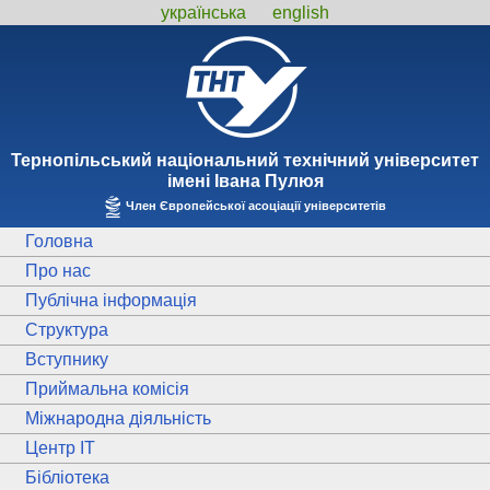
українська
english
Тернопiльський національний технiчний унiверситет
iменi Iвана Пулюя
Член Європейської асоціації університетів
Головна
Про нас
Публічна інформація
Структура
Вступнику
Приймальна комісія
Міжнародна діяльність
Центр ІТ
Бібліотека