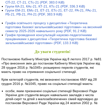
СП-22, СТ-21, СТс-21
(PDF, 383.0 KiB)
Групи КА-21, КАс-21, КТ-21, КТс-21
(PDF, 336.3 KiB)
Групи ЕМ-21, ЕМс-21, ЕТ-21, ЕТс-21, ЕТ-22, РА-21, РАс-21,
РБ-21, РВ-21, РН-21
(PDF, 383.9 KiB)
Графік освітнього процесу з дисципліни «Теоретична
підготовка базової загальновійськової підготовки» на весняний
семестр 2025-2026 навчального року
(PDF, 91.2 KiB)
Графік проведення консультацій науково-педагогічними
працівниками з дисципліни «Теоретична підготовка базової
загальновійськової підготовки»
(PDF, 133.3 KiB)
До уваги студентів!
Постановою Кабінету Міністрів України від 8 лютого 2017 р. №81
«Про внесення змін до постанови Кабінету Міністрів України від
28 грудня 2016 р. №1045» розширено перелік студентів, які
мають право на отримання соціальної стипендії.
Крім категорій студентів, які визначені постановою КМУ від 28
грудня 2016 р. №1045, право на соціальні стипендії мають:
особи, яким призначені соціальні стипендії Верховної Ради
України для студентів вищих навчальних закладів з числа
дітей-сиріт та дітей з малозабезпечених сімей відповідно до
постанови Верховної Ради України від 24 жовтня 2002 р. №