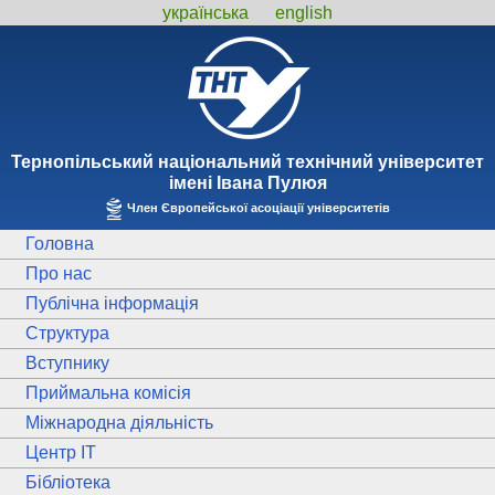
українська
english
Тернопiльський національний технiчний унiверситет
iменi Iвана Пулюя
Член Європейської асоціації університетів
Головна
Про нас
Публічна інформація
Структура
Вступнику
Приймальна комісія
Міжнародна діяльність
Центр ІТ
Бібліотека