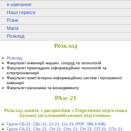
e
-навчання
Наші сервіси
Різне
Мапа
Розклад
Розклад
Розклад:
Факультет інженерії машин, споруд та технологій
Факультет прикладних інформаційних технологій та
електроінженерії
Факультет комп'ютерно-інформаційних систем і програмної
інженерії
Факультет економіки та менеджменту
РАзс-21
Розклад занять з дисципліни «Теоретична підготовка
базової загальновійськової підготовки»
Групи СБ-21, СБс-21, СІ-21, СІс-21
(PDF, 380.6 KiB)
Групи СА-21, САс-21, СН-21, СНс-21, СН-22, СП-21, СПс-21,