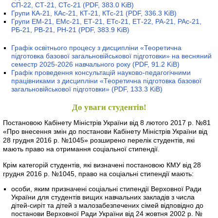
СП-22, СТ-21, СТс-21
(PDF, 383.0 KiB)
Групи КА-21, КАс-21, КТ-21, КТс-21
(PDF, 336.3 KiB)
Групи ЕМ-21, ЕМс-21, ЕТ-21, ЕТс-21, ЕТ-22, РА-21, РАс-21,
РБ-21, РВ-21, РН-21
(PDF, 383.9 KiB)
Графік освітнього процесу з дисципліни «Теоретична
підготовка базової загальновійськової підготовки» на весняний
семестр 2025-2026 навчального року
(PDF, 91.2 KiB)
Графік проведення консультацій науково-педагогічними
працівниками з дисципліни «Теоретична підготовка базової
загальновійськової підготовки»
(PDF, 133.3 KiB)
До уваги студентів!
Постановою Кабінету Міністрів України від 8 лютого 2017 р. №81
«Про внесення змін до постанови Кабінету Міністрів України від
28 грудня 2016 р. №1045» розширено перелік студентів, які
мають право на отримання соціальної стипендії.
Крім категорій студентів, які визначені постановою КМУ від 28
грудня 2016 р. №1045, право на соціальні стипендії мають:
особи, яким призначені соціальні стипендії Верховної Ради
України для студентів вищих навчальних закладів з числа
дітей-сиріт та дітей з малозабезпечених сімей відповідно до
постанови Верховної Ради України від 24 жовтня 2002 р. №