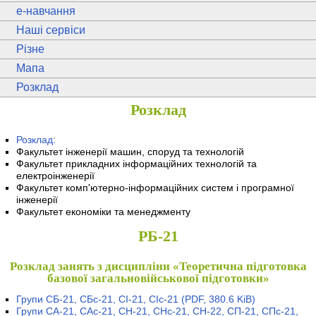
e
-навчання
Наші сервіси
Різне
Мапа
Розклад
Розклад
Розклад:
Факультет інженерії машин, споруд та технологій
Факультет прикладних інформаційних технологій та
електроінженерії
Факультет комп'ютерно-інформаційних систем і програмної
інженерії
Факультет економіки та менеджменту
РБ-21
Розклад занять з дисципліни «Теоретична підготовка
базової загальновійськової підготовки»
Групи СБ-21, СБс-21, СІ-21, СІс-21
(PDF, 380.6 KiB)
Групи СА-21, САс-21, СН-21, СНс-21, СН-22, СП-21, СПс-21,