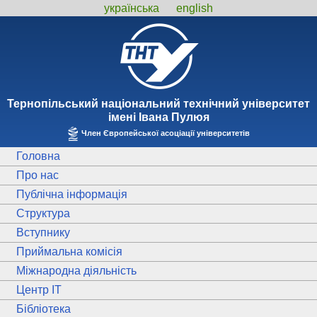
українська
english
Тернопiльський національний технiчний унiверситет
iменi Iвана Пулюя
Член Європейської асоціації університетів
Головна
Про нас
Публічна інформація
Структура
Вступнику
Приймальна комісія
Міжнародна діяльність
Центр ІТ
Бібліотека