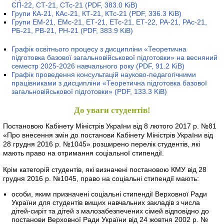
СП-22, СТ-21, СТс-21
(PDF, 383.0 KiB)
Групи КА-21, КАс-21, КТ-21, КТс-21
(PDF, 336.3 KiB)
Групи ЕМ-21, ЕМс-21, ЕТ-21, ЕТс-21, ЕТ-22, РА-21, РАс-21,
РБ-21, РВ-21, РН-21
(PDF, 383.9 KiB)
Графік освітнього процесу з дисципліни «Теоретична
підготовка базової загальновійськової підготовки» на весняний
семестр 2025-2026 навчального року
(PDF, 91.2 KiB)
Графік проведення консультацій науково-педагогічними
працівниками з дисципліни «Теоретична підготовка базової
загальновійськової підготовки»
(PDF, 133.3 KiB)
До уваги студентів!
Постановою Кабінету Міністрів України від 8 лютого 2017 р. №81
«Про внесення змін до постанови Кабінету Міністрів України від
28 грудня 2016 р. №1045» розширено перелік студентів, які
мають право на отримання соціальної стипендії.
Крім категорій студентів, які визначені постановою КМУ від 28
грудня 2016 р. №1045, право на соціальні стипендії мають:
особи, яким призначені соціальні стипендії Верховної Ради
України для студентів вищих навчальних закладів з числа
дітей-сиріт та дітей з малозабезпечених сімей відповідно до
постанови Верховної Ради України від 24 жовтня 2002 р. №