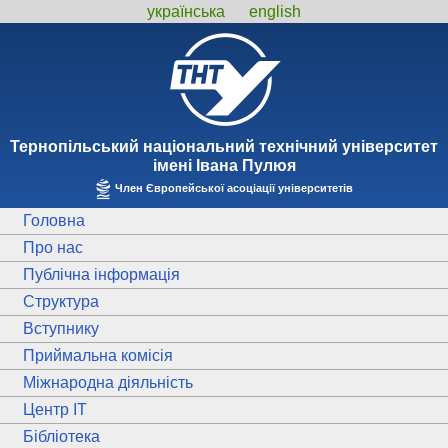
українська
english
Тернопiльський національний технiчний унiверситет
iменi Iвана Пулюя
Член Європейської асоціації університетів
Головна
Про нас
Публічна інформація
Структура
Вступнику
Приймальна комісія
Міжнародна діяльність
Центр ІТ
Бібліотека