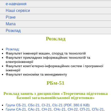
e
-навчання
Наші сервіси
Різне
Мапа
Розклад
Розклад
Розклад:
Факультет інженерії машин, споруд та технологій
Факультет прикладних інформаційних технологій та
електроінженерії
Факультет комп'ютерно-інформаційних систем і програмної
інженерії
Факультет економіки та менеджменту
РБм-51
Розклад занять з дисципліни «Теоретична підготовка
базової загальновійськової підготовки»
Групи СБ-21, СБс-21, СІ-21, СІс-21
(PDF, 380.6 KiB)
Групи СА-21, САс-21, СН-21, СНс-21, СН-22, СП-21, СПс-21,