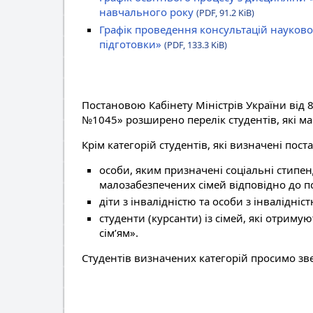
навчального року
(PDF, 91.2 KiB)
Графік проведення консультацій науково
підготовки»
(PDF, 133.3 KiB)
Постановою Кабінету Міністрів України від 8
№1045» розширено перелік студентів, які ма
Крім категорій студентів, які визначені пос
особи, яким призначені соціальні стипенд
малозабезпечених сімей відповідно до по
діти з інвалідністю та особи з інвалідніст
студенти (курсанти) із сімей, які отри
сім’ям».
Студентів визначених категорій просимо зв