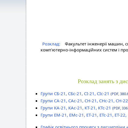
Розклад:
Факультет інженерії машин, с
комп'ютерно-інформаційних систем і про
Розклад занять з ди
Групи СБ-21, СБс-21, СІ-21, СІс-21
(PDF, 380.
Групи СА-21, САс-21, СН-21, СНс-21, СН-22
Групи КА-21, КАс-21, КТ-21, КТс-21
(PDF, 336
Групи ЕМ-21, ЕМс-21, ЕТ-21, ЕТс-21, ЕТ-22,
Графік освітнього процесу з дисципліни 