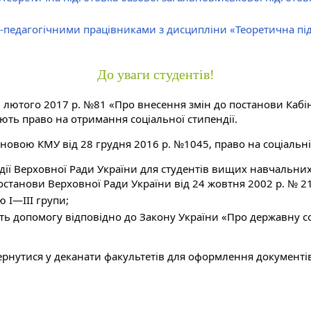
-педагогічними працівниками з дисципліни «Теоретична під
До уваги студентів!
 лютого 2017 р. №81 «Про внесення змін до постанови Кабіне
ють право на отримання соціальної стипендії.
тановою КМУ від 28 грудня 2016 р. №1045, право на соціальні
ії Верховної Ради України для студентів вищих навчальних з
станови Верховної Ради України від 24 жовтня 2002 р. № 21
ю I—III групи;
мують допомогу відповідно до Закону України «Про державну
ернутися у деканати факультетів для оформлення документі