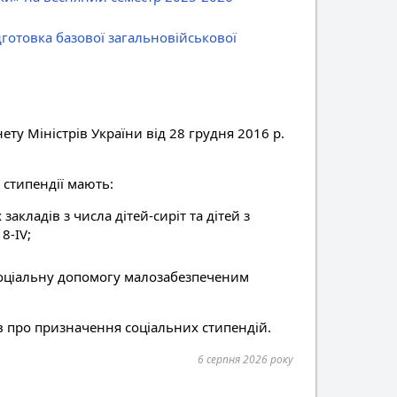
готовка базової загальновійськової
ту Міністрів України від 28 грудня 2016 р.
 стипендії мають:
акладів з числа дітей-сиріт та дітей з
8-IV;
 соціальну допомогу малозабезпеченим
в про призначення соціальних стипендій.
6 серпня 2026 року