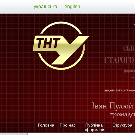
українська
english
Головна
Про нас
Публічна
Структура
інформація