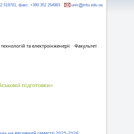
52 519701, факс: +380 352 254983
univ
tntu.edu.ua
технологій та електроінженерії
Факультет
йськової підготовки»
вки» на весняний семестр 2025-2026