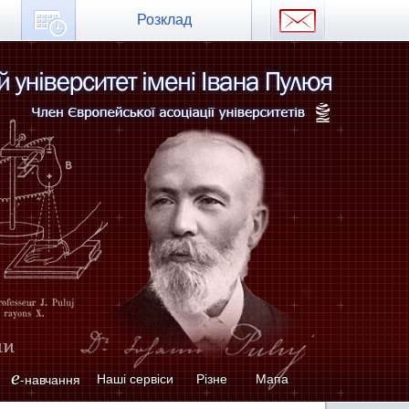
Розклад
e
Наші сервіси
Різне
Мапа
-навчання