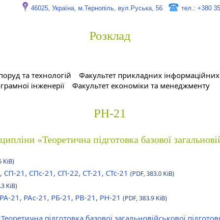
46025, Україна, м.Тернопіль, вул.Руська, 56
тел.: +380 3
Розклад
поруд та технологій
Факультет прикладних інформаційних 
грамної інженерії
Факультет економіки та менеджменту
РН-21
сципліни «Теоретична підготовка базової загальнові
6 KiB)
, СП-21, СПс-21, СП-22, СТ-21, СТс-21
(PDF, 383.0 KiB)
.3 KiB)
 РА-21, РАс-21, РБ-21, РВ-21, РН-21
(PDF, 383.9 KiB)
«Теоретична підготовка базової загальновійськової підгото