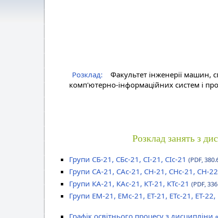
Розклад:
Факультет інженерії машин, с
комп'ютерно-інформаційних систем і про
Розклад занять з ди
Групи СБ-21, СБс-21, СІ-21, СІс-21
(PDF, 380.
Групи СА-21, САс-21, СН-21, СНс-21, СН-22
Групи КА-21, КАс-21, КТ-21, КТс-21
(PDF, 336
Групи ЕМ-21, ЕМс-21, ЕТ-21, ЕТс-21, ЕТ-22,
Графік освітнього процесу з дисципліни 