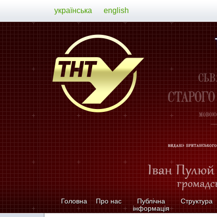
українська
english
Головна
Про нас
Публічна
Структура
інформація