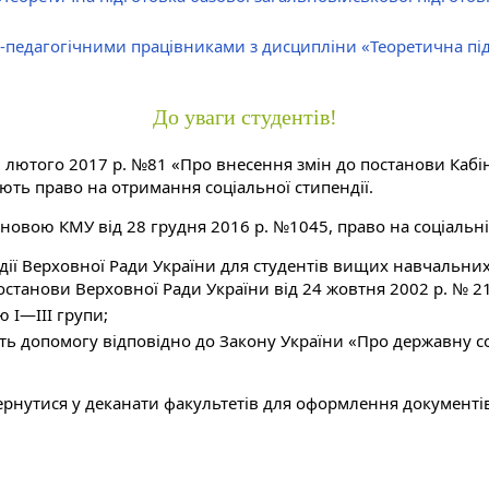
-педагогічними працівниками з дисципліни «Теоретична під
До уваги студентів!
 лютого 2017 р. №81 «Про внесення змін до постанови Кабіне
ють право на отримання соціальної стипендії.
тановою КМУ від 28 грудня 2016 р. №1045, право на соціальні
ії Верховної Ради України для студентів вищих навчальних з
станови Верховної Ради України від 24 жовтня 2002 р. № 21
ю I—III групи;
мують допомогу відповідно до Закону України «Про державну
ернутися у деканати факультетів для оформлення документі