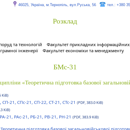
46025, Україна, м.Тернопіль, вул.Руська, 56
тел.: +380 3
Розклад
поруд та технологій
Факультет прикладних інформаційних 
грамної інженерії
Факультет економіки та менеджменту
БМс-31
сципліни «Теоретична підготовка базової загальнові
6 KiB)
, СП-21, СПс-21, СП-22, СТ-21, СТс-21
(PDF, 383.0 KiB)
.3 KiB)
 РА-21, РАс-21, РБ-21, РВ-21, РН-21
(PDF, 383.9 KiB)
«Теоретична підготовка базової загальновійськової підгото