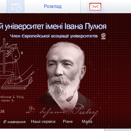
Розклад
e
Наші сервіси
Різне
Мапа
-навчання