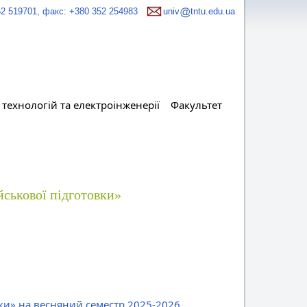
52 519701, факс: +380 352 254983
univ
tntu.edu.ua
технологій та електроінженерії
Факультет
йськової підготовки»
вки» на весняний семестр 2025-2026