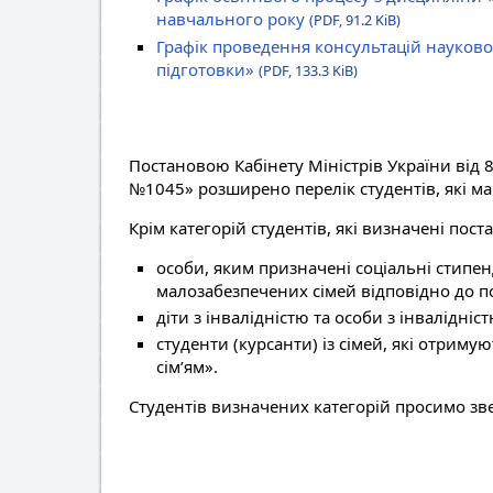
навчального року
(PDF, 91.2 KiB)
Графік проведення консультацій науково
підготовки»
(PDF, 133.3 KiB)
Постановою Кабінету Міністрів України від 8
№1045» розширено перелік студентів, які ма
Крім категорій студентів, які визначені пос
особи, яким призначені соціальні стипенд
малозабезпечених сімей відповідно до по
діти з інвалідністю та особи з інвалідніст
студенти (курсанти) із сімей, які отри
сім’ям».
Студентів визначених категорій просимо зв