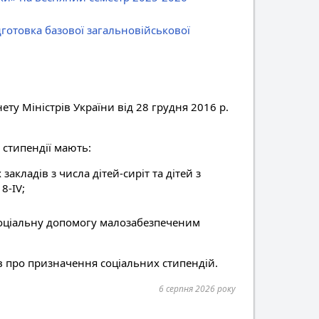
готовка базової загальновійськової
ту Міністрів України від 28 грудня 2016 р.
 стипендії мають:
акладів з числа дітей-сиріт та дітей з
8-IV;
 соціальну допомогу малозабезпеченим
в про призначення соціальних стипендій.
6 серпня 2026 року