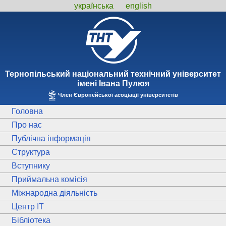
українська
english
Тернопiльський національний технiчний унiверситет
iменi Iвана Пулюя
Член Європейської асоціації університетів
Головна
Про нас
Публічна інформація
Структура
Вступнику
Приймальна комісія
Міжнародна діяльність
Центр ІТ
Бібліотека