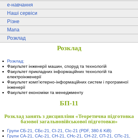
e
-навчання
Наші сервіси
Різне
Мапа
Розклад
Розклад
Розклад:
Факультет інженерії машин, споруд та технологій
Факультет прикладних інформаційних технологій та
електроінженерії
Факультет комп'ютерно-інформаційних систем і програмної
інженерії
Факультет економіки та менеджменту
БП-11
Розклад занять з дисципліни «Теоретична підготовка
базової загальновійськової підготовки»
Групи СБ-21, СБс-21, СІ-21, СІс-21
(PDF, 380.6 KiB)
Групи СА-21, САс-21, СН-21, СНс-21, СН-22, СП-21, СПс-21,