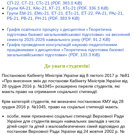
СП-22, СТ-21, СТс-21
(PDF, 383.0 KiB)
Групи КА-21, КАс-21, КТ-21, КТс-21
(PDF, 336.3 KiB)
Групи ЕМ-21, ЕМс-21, ЕТ-21, ЕТс-21, ЕТ-22, РА-21, РАс-21,
РБ-21, РВ-21, РН-21
(PDF, 383.9 KiB)
Графік освітнього процесу з дисципліни «Теоретична
підготовка базової загальновійськової підготовки» на весняний
семестр 2025-2026 навчального року
(PDF, 91.2 KiB)
Графік проведення консультацій науково-педагогічними
працівниками з дисципліни «Теоретична підготовка базової
загальновійськової підготовки»
(PDF, 133.3 KiB)
До уваги студентів!
Постановою Кабінету Міністрів України від 8 лютого 2017 р. №81
«Про внесення змін до постанови Кабінету Міністрів України від
28 грудня 2016 р. №1045» розширено перелік студентів, які
мають право на отримання соціальної стипендії.
Крім категорій студентів, які визначені постановою КМУ від 28
грудня 2016 р. №1045, право на соціальні стипендії мають:
особи, яким призначені соціальні стипендії Верховної Ради
України для студентів вищих навчальних закладів з числа
дітей-сиріт та дітей з малозабезпечених сімей відповідно до
постанови Верховної Ради України від 24 жовтня 2002 р. №