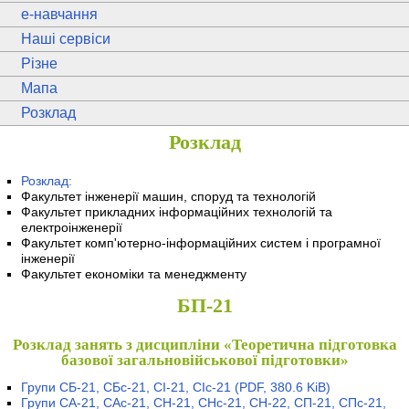
e
-навчання
Наші сервіси
Різне
Мапа
Розклад
Розклад
Розклад:
Факультет інженерії машин, споруд та технологій
Факультет прикладних інформаційних технологій та
електроінженерії
Факультет комп'ютерно-інформаційних систем і програмної
інженерії
Факультет економіки та менеджменту
БП-21
Розклад занять з дисципліни «Теоретична підготовка
базової загальновійськової підготовки»
Групи СБ-21, СБс-21, СІ-21, СІс-21
(PDF, 380.6 KiB)
Групи СА-21, САс-21, СН-21, СНс-21, СН-22, СП-21, СПс-21,