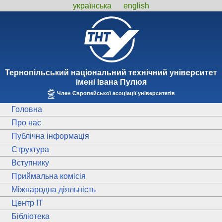
українська
english
Тернопiльський національний технiчний унiверситет
iменi Iвана Пулюя
Член Європейської асоціації університетів
Головна
Про нас
Публічна інформація
Структура
Вступнику
Приймальна комісія
Міжнародна діяльність
Центр ІТ
Бібліотека