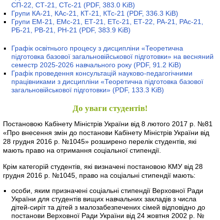
СП-22, СТ-21, СТс-21
(PDF, 383.0 KiB)
Групи КА-21, КАс-21, КТ-21, КТс-21
(PDF, 336.3 KiB)
Групи ЕМ-21, ЕМс-21, ЕТ-21, ЕТс-21, ЕТ-22, РА-21, РАс-21,
РБ-21, РВ-21, РН-21
(PDF, 383.9 KiB)
Графік освітнього процесу з дисципліни «Теоретична
підготовка базової загальновійськової підготовки» на весняний
семестр 2025-2026 навчального року
(PDF, 91.2 KiB)
Графік проведення консультацій науково-педагогічними
працівниками з дисципліни «Теоретична підготовка базової
загальновійськової підготовки»
(PDF, 133.3 KiB)
До уваги студентів!
Постановою Кабінету Міністрів України від 8 лютого 2017 р. №81
«Про внесення змін до постанови Кабінету Міністрів України від
28 грудня 2016 р. №1045» розширено перелік студентів, які
мають право на отримання соціальної стипендії.
Крім категорій студентів, які визначені постановою КМУ від 28
грудня 2016 р. №1045, право на соціальні стипендії мають:
особи, яким призначені соціальні стипендії Верховної Ради
України для студентів вищих навчальних закладів з числа
дітей-сиріт та дітей з малозабезпечених сімей відповідно до
постанови Верховної Ради України від 24 жовтня 2002 р. №