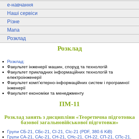
e
-навчання
Наші сервіси
Різне
Мапа
Розклад
Розклад
Розклад:
Факультет інженерії машин, споруд та технологій
Факультет прикладних інформаційних технологій та
електроінженерії
Факультет комп'ютерно-інформаційних систем і програмної
інженерії
Факультет економіки та менеджменту
ПМ-11
Розклад занять з дисципліни «Теоретична підготовка
базової загальновійськової підготовки»
Групи СБ-21, СБс-21, СІ-21, СІс-21
(PDF, 380.6 KiB)
Групи СА-21, САс-21, СН-21, СНс-21, СН-22, СП-21, СПс-21,