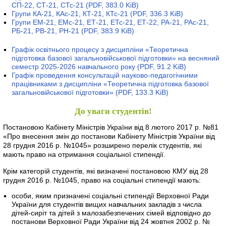
СП-22, СТ-21, СТс-21
(PDF, 383.0 KiB)
Групи КА-21, КАс-21, КТ-21, КТс-21
(PDF, 336.3 KiB)
Групи ЕМ-21, ЕМс-21, ЕТ-21, ЕТс-21, ЕТ-22, РА-21, РАс-21,
РБ-21, РВ-21, РН-21
(PDF, 383.9 KiB)
Графік освітнього процесу з дисципліни «Теоретична
підготовка базової загальновійськової підготовки» на весняний
семестр 2025-2026 навчального року
(PDF, 91.2 KiB)
Графік проведення консультацій науково-педагогічними
працівниками з дисципліни «Теоретична підготовка базової
загальновійськової підготовки»
(PDF, 133.3 KiB)
До уваги студентів!
Постановою Кабінету Міністрів України від 8 лютого 2017 р. №81
«Про внесення змін до постанови Кабінету Міністрів України від
28 грудня 2016 р. №1045» розширено перелік студентів, які
мають право на отримання соціальної стипендії.
Крім категорій студентів, які визначені постановою КМУ від 28
грудня 2016 р. №1045, право на соціальні стипендії мають:
особи, яким призначені соціальні стипендії Верховної Ради
України для студентів вищих навчальних закладів з числа
дітей-сиріт та дітей з малозабезпечених сімей відповідно до
постанови Верховної Ради України від 24 жовтня 2002 р. №