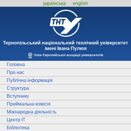
українська
english
Тернопiльський національний технiчний унiверситет
iменi Iвана Пулюя
Член Європейської асоціації університетів
Головна
Про нас
Публічна інформація
Структура
Вступнику
Приймальна комісія
Міжнародна діяльність
Центр ІТ
Бібліотека