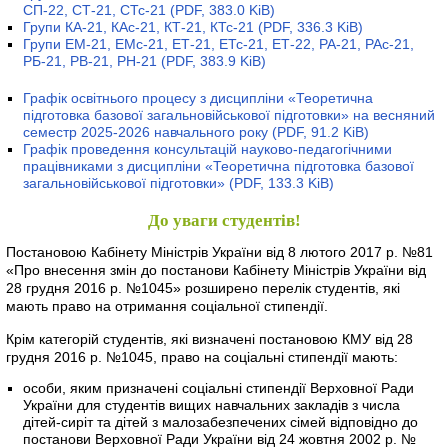
СП-22, СТ-21, СТс-21
(PDF, 383.0 KiB)
Групи КА-21, КАс-21, КТ-21, КТс-21
(PDF, 336.3 KiB)
Групи ЕМ-21, ЕМс-21, ЕТ-21, ЕТс-21, ЕТ-22, РА-21, РАс-21,
РБ-21, РВ-21, РН-21
(PDF, 383.9 KiB)
Графік освітнього процесу з дисципліни «Теоретична
підготовка базової загальновійськової підготовки» на весняний
семестр 2025-2026 навчального року
(PDF, 91.2 KiB)
Графік проведення консультацій науково-педагогічними
працівниками з дисципліни «Теоретична підготовка базової
загальновійськової підготовки»
(PDF, 133.3 KiB)
До уваги студентів!
Постановою Кабінету Міністрів України від 8 лютого 2017 р. №81
«Про внесення змін до постанови Кабінету Міністрів України від
28 грудня 2016 р. №1045» розширено перелік студентів, які
мають право на отримання соціальної стипендії.
Крім категорій студентів, які визначені постановою КМУ від 28
грудня 2016 р. №1045, право на соціальні стипендії мають:
особи, яким призначені соціальні стипендії Верховної Ради
України для студентів вищих навчальних закладів з числа
дітей-сиріт та дітей з малозабезпечених сімей відповідно до
постанови Верховної Ради України від 24 жовтня 2002 р. №