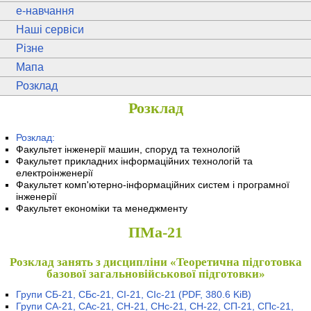
e
-навчання
Наші сервіси
Різне
Мапа
Розклад
Розклад
Розклад:
Факультет інженерії машин, споруд та технологій
Факультет прикладних інформаційних технологій та
електроінженерії
Факультет комп'ютерно-інформаційних систем і програмної
інженерії
Факультет економіки та менеджменту
ПМа-21
Розклад занять з дисципліни «Теоретична підготовка
базової загальновійськової підготовки»
Групи СБ-21, СБс-21, СІ-21, СІс-21
(PDF, 380.6 KiB)
Групи СА-21, САс-21, СН-21, СНс-21, СН-22, СП-21, СПс-21,