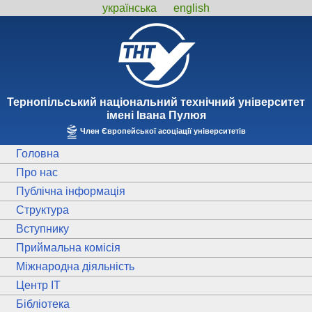
українська
english
Тернопiльський національний технiчний унiверситет
iменi Iвана Пулюя
Член Європейської асоціації університетів
Головна
Про нас
Публічна інформація
Структура
Вступнику
Приймальна комісія
Міжнародна діяльність
Центр ІТ
Бібліотека