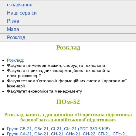
e
-навчання
Наші сервіси
Різне
Мапа
Розклад
Розклад
Розклад:
Факультет інженерії машин, споруд та технологій
Факультет прикладних інформаційних технологій та
електроінженерії
Факультет комп'ютерно-інформаційних систем і програмної
інженерії
Факультет економіки та менеджменту
ПОм-52
Розклад занять з дисципліни «Теоретична підготовка
базової загальновійськової підготовки»
Групи СБ-21, СБс-21, СІ-21, СІс-21
(PDF, 380.6 KiB)
Групи СА-21, САс-21, СН-21, СНс-21, СН-22, СП-21, СПс-21,