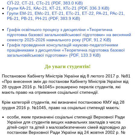
СП-22, СТ-21, СТс-21
(PDF, 383.0 KiB)
Групи КА-21, КАс-21, КТ-21, КТс-21
(PDF, 336.3 KiB)
Групи ЕМ-21, ЕМс-21, ЕТ-21, ЕТс-21, ЕТ-22, РА-21, РАс-21,
РБ-21, РВ-21, РН-21
(PDF, 383.9 KiB)
Графік освітнього процесу з дисципліни «Теоретична
підготовка базової загальновійськової підготовки» на весняний
семестр 2025-2026 навчального року
(PDF, 91.2 KiB)
Графік проведення консультацій науково-педагогічними
працівниками з дисципліни «Теоретична підготовка базової
загальновійськової підготовки»
(PDF, 133.3 KiB)
До уваги студентів!
Постановою Кабінету Міністрів України від 8 лютого 2017 р. №81
«Про внесення змін до постанови Кабінету Міністрів України від
28 грудня 2016 р. №1045» розширено перелік студентів, які
мають право на отримання соціальної стипендії.
Крім категорій студентів, які визначені постановою КМУ від 28
грудня 2016 р. №1045, право на соціальні стипендії мають:
особи, яким призначені соціальні стипендії Верховної Ради
України для студентів вищих навчальних закладів з числа
дітей-сиріт та дітей з малозабезпечених сімей відповідно до
постанови Верховної Ради України від 24 жовтня 2002 р. №