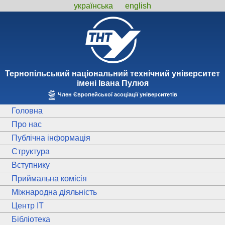
українська
english
Тернопiльський національний технiчний унiверситет
iменi Iвана Пулюя
Член Європейської асоціації університетів
Головна
Про нас
Публічна інформація
Структура
Вступнику
Приймальна комісія
Міжнародна діяльність
Центр ІТ
Бібліотека