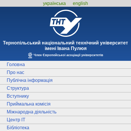
українська
english
Тернопiльський національний технiчний унiверситет
iменi Iвана Пулюя
Член Європейської асоціації університетів
Головна
Про нас
Публічна інформація
Структура
Вступнику
Приймальна комісія
Міжнародна діяльність
Центр ІТ
Бібліотека