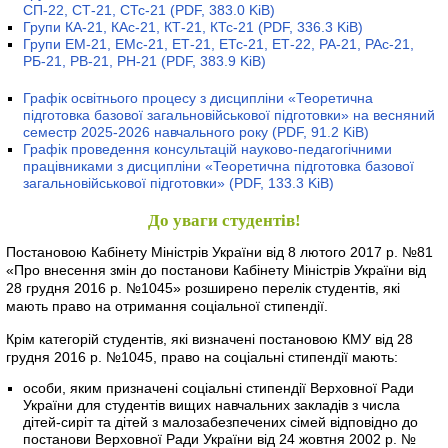
СП-22, СТ-21, СТс-21
(PDF, 383.0 KiB)
Групи КА-21, КАс-21, КТ-21, КТс-21
(PDF, 336.3 KiB)
Групи ЕМ-21, ЕМс-21, ЕТ-21, ЕТс-21, ЕТ-22, РА-21, РАс-21,
РБ-21, РВ-21, РН-21
(PDF, 383.9 KiB)
Графік освітнього процесу з дисципліни «Теоретична
підготовка базової загальновійськової підготовки» на весняний
семестр 2025-2026 навчального року
(PDF, 91.2 KiB)
Графік проведення консультацій науково-педагогічними
працівниками з дисципліни «Теоретична підготовка базової
загальновійськової підготовки»
(PDF, 133.3 KiB)
До уваги студентів!
Постановою Кабінету Міністрів України від 8 лютого 2017 р. №81
«Про внесення змін до постанови Кабінету Міністрів України від
28 грудня 2016 р. №1045» розширено перелік студентів, які
мають право на отримання соціальної стипендії.
Крім категорій студентів, які визначені постановою КМУ від 28
грудня 2016 р. №1045, право на соціальні стипендії мають:
особи, яким призначені соціальні стипендії Верховної Ради
України для студентів вищих навчальних закладів з числа
дітей-сиріт та дітей з малозабезпечених сімей відповідно до
постанови Верховної Ради України від 24 жовтня 2002 р. №