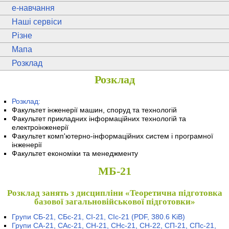
e
-навчання
Наші сервіси
Різне
Мапа
Розклад
Розклад
Розклад:
Факультет інженерії машин, споруд та технологій
Факультет прикладних інформаційних технологій та
електроінженерії
Факультет комп'ютерно-інформаційних систем і програмної
інженерії
Факультет економіки та менеджменту
МБ-21
Розклад занять з дисципліни «Теоретична підготовка
базової загальновійськової підготовки»
Групи СБ-21, СБс-21, СІ-21, СІс-21
(PDF, 380.6 KiB)
Групи СА-21, САс-21, СН-21, СНс-21, СН-22, СП-21, СПс-21,