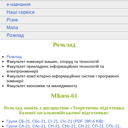
e
-навчання
Наші сервіси
Різне
Мапа
Розклад
Розклад
Розклад:
Факультет інженерії машин, споруд та технологій
Факультет прикладних інформаційних технологій та
електроінженерії
Факультет комп'ютерно-інформаційних систем і програмної
інженерії
Факультет економіки та менеджменту
МБнм-61
Розклад занять з дисципліни «Теоретична підготовка
базової загальновійськової підготовки»
Групи СБ-21, СБс-21, СІ-21, СІс-21
(PDF, 380.6 KiB)
Групи СА-21, САс-21, СН-21, СНс-21, СН-22, СП-21, СПс-21,