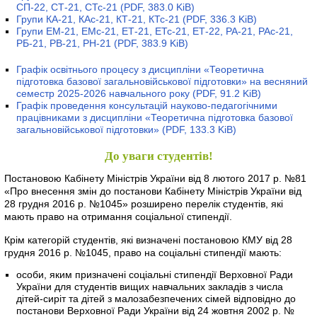
СП-22, СТ-21, СТс-21
(PDF, 383.0 KiB)
Групи КА-21, КАс-21, КТ-21, КТс-21
(PDF, 336.3 KiB)
Групи ЕМ-21, ЕМс-21, ЕТ-21, ЕТс-21, ЕТ-22, РА-21, РАс-21,
РБ-21, РВ-21, РН-21
(PDF, 383.9 KiB)
Графік освітнього процесу з дисципліни «Теоретична
підготовка базової загальновійськової підготовки» на весняний
семестр 2025-2026 навчального року
(PDF, 91.2 KiB)
Графік проведення консультацій науково-педагогічними
працівниками з дисципліни «Теоретична підготовка базової
загальновійськової підготовки»
(PDF, 133.3 KiB)
До уваги студентів!
Постановою Кабінету Міністрів України від 8 лютого 2017 р. №81
«Про внесення змін до постанови Кабінету Міністрів України від
28 грудня 2016 р. №1045» розширено перелік студентів, які
мають право на отримання соціальної стипендії.
Крім категорій студентів, які визначені постановою КМУ від 28
грудня 2016 р. №1045, право на соціальні стипендії мають:
особи, яким призначені соціальні стипендії Верховної Ради
України для студентів вищих навчальних закладів з числа
дітей-сиріт та дітей з малозабезпечених сімей відповідно до
постанови Верховної Ради України від 24 жовтня 2002 р. №