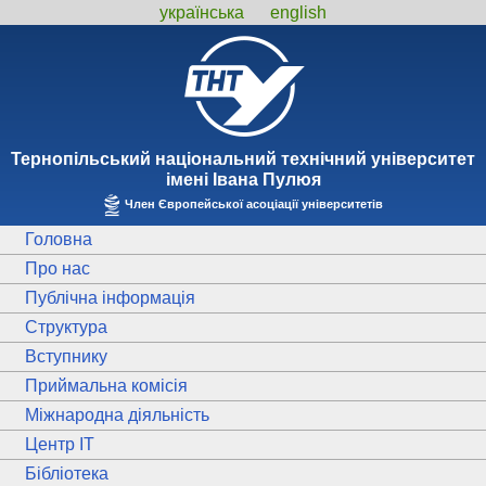
українська
english
Тернопiльський національний технiчний унiверситет
iменi Iвана Пулюя
Член Європейської асоціації університетів
Головна
Про нас
Публічна інформація
Структура
Вступнику
Приймальна комісія
Міжнародна діяльність
Центр ІТ
Бібліотека