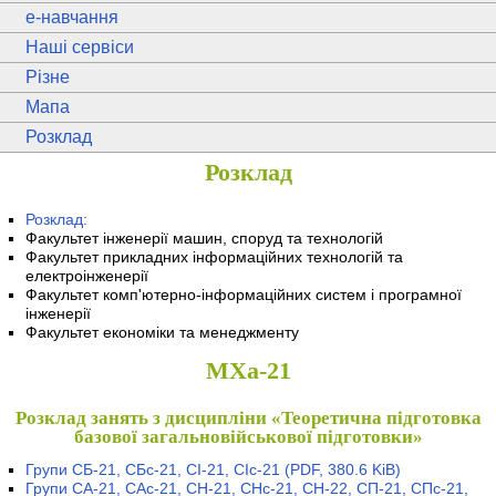
e
-навчання
Наші сервіси
Різне
Мапа
Розклад
Розклад
Розклад:
Факультет інженерії машин, споруд та технологій
Факультет прикладних інформаційних технологій та
електроінженерії
Факультет комп'ютерно-інформаційних систем і програмної
інженерії
Факультет економіки та менеджменту
МХа-21
Розклад занять з дисципліни «Теоретична підготовка
базової загальновійськової підготовки»
Групи СБ-21, СБс-21, СІ-21, СІс-21
(PDF, 380.6 KiB)
Групи СА-21, САс-21, СН-21, СНс-21, СН-22, СП-21, СПс-21,