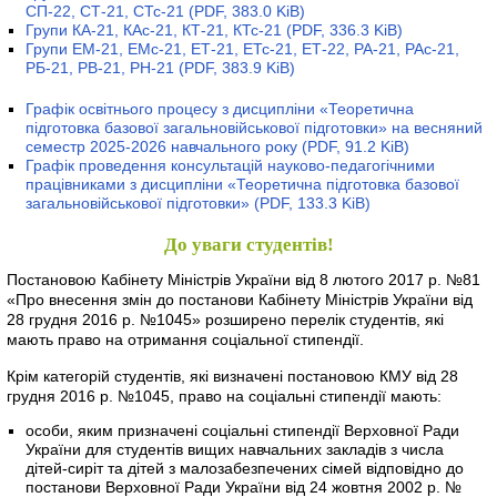
СП-22, СТ-21, СТс-21
(PDF, 383.0 KiB)
Групи КА-21, КАс-21, КТ-21, КТс-21
(PDF, 336.3 KiB)
Групи ЕМ-21, ЕМс-21, ЕТ-21, ЕТс-21, ЕТ-22, РА-21, РАс-21,
РБ-21, РВ-21, РН-21
(PDF, 383.9 KiB)
Графік освітнього процесу з дисципліни «Теоретична
підготовка базової загальновійськової підготовки» на весняний
семестр 2025-2026 навчального року
(PDF, 91.2 KiB)
Графік проведення консультацій науково-педагогічними
працівниками з дисципліни «Теоретична підготовка базової
загальновійськової підготовки»
(PDF, 133.3 KiB)
До уваги студентів!
Постановою Кабінету Міністрів України від 8 лютого 2017 р. №81
«Про внесення змін до постанови Кабінету Міністрів України від
28 грудня 2016 р. №1045» розширено перелік студентів, які
мають право на отримання соціальної стипендії.
Крім категорій студентів, які визначені постановою КМУ від 28
грудня 2016 р. №1045, право на соціальні стипендії мають:
особи, яким призначені соціальні стипендії Верховної Ради
України для студентів вищих навчальних закладів з числа
дітей-сиріт та дітей з малозабезпечених сімей відповідно до
постанови Верховної Ради України від 24 жовтня 2002 р. №