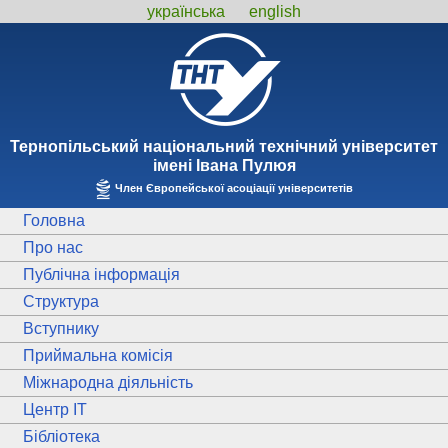
українська
english
Тернопiльський національний технiчний унiверситет
iменi Iвана Пулюя
Член Європейської асоціації університетів
Головна
Про нас
Публічна інформація
Структура
Вступнику
Приймальна комісія
Міжнародна діяльність
Центр ІТ
Бібліотека