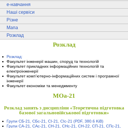
e
-навчання
Наші сервіси
Різне
Мапа
Розклад
Розклад
Розклад:
Факультет інженерії машин, споруд та технологій
Факультет прикладних інформаційних технологій та
електроінженерії
Факультет комп'ютерно-інформаційних систем і програмної
інженерії
Факультет економіки та менеджменту
МОа-21
Розклад занять з дисципліни «Теоретична підготовка
базової загальновійськової підготовки»
Групи СБ-21, СБс-21, СІ-21, СІс-21
(PDF, 380.6 KiB)
Групи СА-21, САс-21, СН-21, СНс-21, СН-22, СП-21, СПс-21,