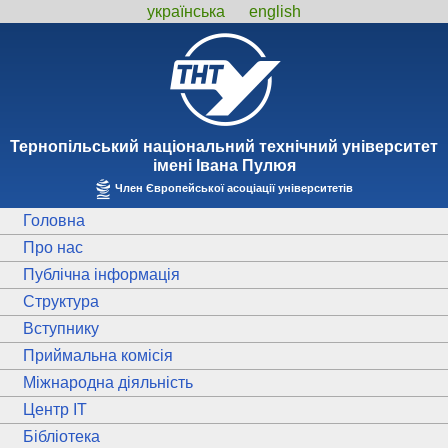
українська
english
Тернопiльський національний технiчний унiверситет
iменi Iвана Пулюя
Член Європейської асоціації університетів
Головна
Про нас
Публічна інформація
Структура
Вступнику
Приймальна комісія
Міжнародна діяльність
Центр ІТ
Бібліотека