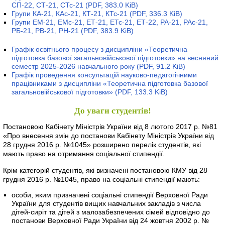
СП-22, СТ-21, СТс-21
(PDF, 383.0 KiB)
Групи КА-21, КАс-21, КТ-21, КТс-21
(PDF, 336.3 KiB)
Групи ЕМ-21, ЕМс-21, ЕТ-21, ЕТс-21, ЕТ-22, РА-21, РАс-21,
РБ-21, РВ-21, РН-21
(PDF, 383.9 KiB)
Графік освітнього процесу з дисципліни «Теоретична
підготовка базової загальновійськової підготовки» на весняний
семестр 2025-2026 навчального року
(PDF, 91.2 KiB)
Графік проведення консультацій науково-педагогічними
працівниками з дисципліни «Теоретична підготовка базової
загальновійськової підготовки»
(PDF, 133.3 KiB)
До уваги студентів!
Постановою Кабінету Міністрів України від 8 лютого 2017 р. №81
«Про внесення змін до постанови Кабінету Міністрів України від
28 грудня 2016 р. №1045» розширено перелік студентів, які
мають право на отримання соціальної стипендії.
Крім категорій студентів, які визначені постановою КМУ від 28
грудня 2016 р. №1045, право на соціальні стипендії мають:
особи, яким призначені соціальні стипендії Верховної Ради
України для студентів вищих навчальних закладів з числа
дітей-сиріт та дітей з малозабезпечених сімей відповідно до
постанови Верховної Ради України від 24 жовтня 2002 р. №