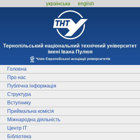
українська
english
Тернопiльський національний технiчний унiверситет
iменi Iвана Пулюя
Член Європейської асоціації університетів
Головна
Про нас
Публічна інформація
Структура
Вступнику
Приймальна комісія
Міжнародна діяльність
Центр ІТ
Бібліотека