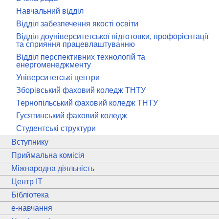
Навчальний відділ
Відділ забезпечення якості освіти
Відділ доуніверситетської підготовки, профорієнтації
та сприяння працевлаштуванню
Відділ перспективних технологій та
енергоменеджменту
Університетські центри
Зборівський фаховий коледж ТНТУ
Тернопільський фаховий коледж ТНТУ
Гусятинський фаховий коледж
Студентські структури
Вступнику
Приймальна комісія
Міжнародна діяльність
Центр ІТ
Бібліотека
e
-навчання