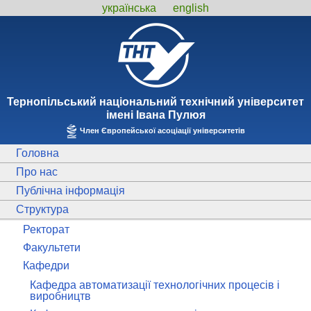
українська
english
Тернопiльський національний технiчний унiверситет
iменi Iвана Пулюя
Член Європейської асоціації університетів
Головна
Про нас
Публічна інформація
Структура
Ректорат
Факультети
Кафедри
Кафедра автоматизації технологічних процесів і
виробництв