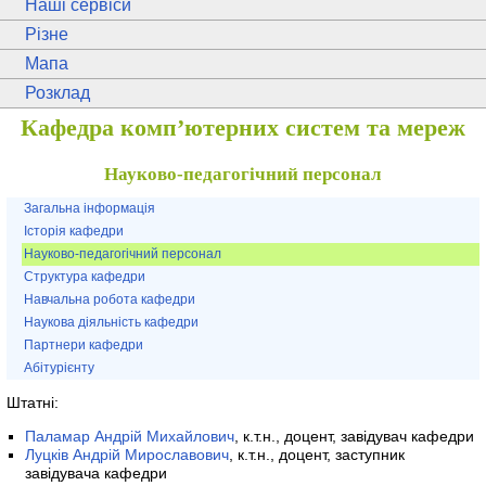
Наші сервіси
Різне
Мапа
Розклад
Кафедра комп’ютерних систем та мереж
Науково-педагогічний персонал
Загальна інформація
Історія кафедри
Науково-педагогічний персонал
Структура кафедри
Навчальна робота кафедри
Наукова діяльність кафедри
Партнери кафедри
Абітурієнту
Штатні:
Паламар Андрій Михайлович
, к.т.н., доцент, завідувач кафедри
Луцків Андрій Мирославович
, к.т.н., доцент, заступник
завідувача кафедри