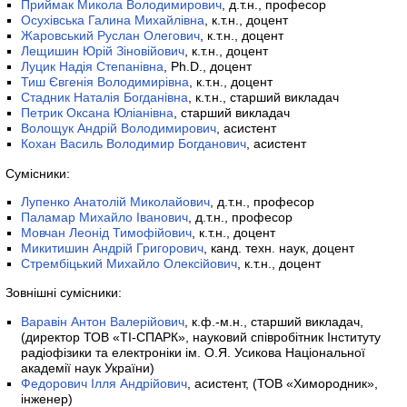
Приймак Микола Володимирович
, д.т.н., професор
Осухівська Галина Михайлівна
, к.т.н., доцент
Жаровський Руслан Олегович
, к.т.н., доцент
Лещишин Юрій Зіновійович
, к.т.н., доцент
Луцик Надія Степанівна
, Ph.D., доцент
Тиш Євгенія Володимирівна
, к.т.н., доцент
Стадник Наталія Богданівна
, к.т.н., старший викладач
Петрик Оксана Юліанівна
, старший викладач
Волощук Андрій Володимирович
, асистент
Кохан Василь Володимир Богданович
, асистент
Сумісники:
Лупенко Анатолій Миколайович
, д.т.н., професор
Паламар Михайло Іванович
, д.т.н., професор
Мовчан Леонід Тимофійович
, к.т.н., доцент
Микитишин Андрій Григорович
, канд. техн. наук, доцент
Стрембіцький Михайло Олексійович
, к.т.н., доцент
Зовнішні сумісники:
Варавін Антон Валерійович
, к.ф.-м.н., старший викладач,
(директор ТОВ «ТІ-СПАРК», науковий співробітник Інституту
радіофізики та електроніки ім. О.Я. Усикова Національної
академії наук України)
Федорович Ілля Андрійович
, асистент, (ТОВ «Химородник»,
інженер)