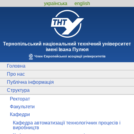
українська
english
Тернопiльський національний технiчний унiверситет
iменi Iвана Пулюя
Член Європейської асоціації університетів
Головна
Про нас
Публічна інформація
Структура
Ректорат
Факультети
Кафедри
Кафедра автоматизації технологічних процесів і
виробництв