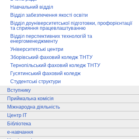
Навчальний відділ
Відділ забезпечення якості освіти
Відділ доуніверситетської підготовки, профорієнтації
та сприяння працевлаштуванню
Відділ перспективних технологій та
енергоменеджменту
Університетські центри
Зборівський фаховий коледж ТНТУ
Тернопільський фаховий коледж ТНТУ
Гусятинський фаховий коледж
Студентські структури
Вступнику
Приймальна комісія
Міжнародна діяльність
Центр ІТ
Бібліотека
e
-навчання