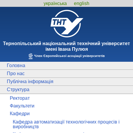
українська
english
Тернопiльський національний технiчний унiверситет
iменi Iвана Пулюя
Член Європейської асоціації університетів
Головна
Про нас
Публічна інформація
Структура
Ректорат
Факультети
Кафедри
Кафедра автоматизації технологічних процесів і
виробництв