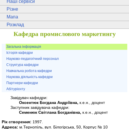
Наші сервіси
Різне
Мапа
Розклад
Кафедра промислового маркетингу
Загальна інформація
Історія кафедри
Науково-педагогічний персонал
Структура кафедри
Навчальна робота кафедри
Наукова діяльність кафедри
Партнери кафедри
Абітурієнту
Завідувач кафедри:
Оксентюк Богдана Андріївна,
к.е.н., доцент
Заступник завідувача кафедри:
Семенюк Світлана Богданівна,
к.е.н., доцент
Рік створення:
1997.
Адреса:
м.Тернопіль, вул. Білогірська, 50, Корпус № 10