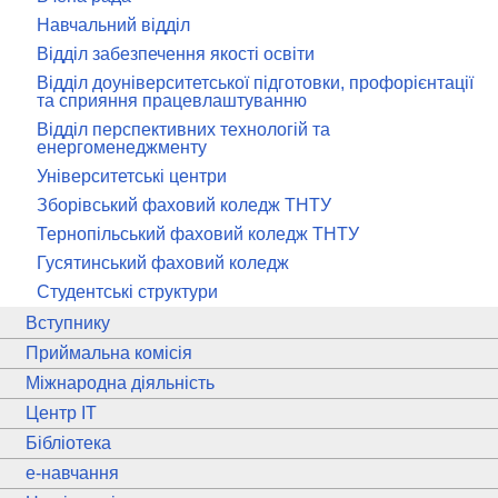
Навчальний відділ
Відділ забезпечення якості освіти
Відділ доуніверситетської підготовки, профорієнтації
та сприяння працевлаштуванню
Відділ перспективних технологій та
енергоменеджменту
Університетські центри
Зборівський фаховий коледж ТНТУ
Тернопільський фаховий коледж ТНТУ
Гусятинський фаховий коледж
Студентські структури
Вступнику
Приймальна комісія
Міжнародна діяльність
Центр ІТ
Бібліотека
e
-навчання