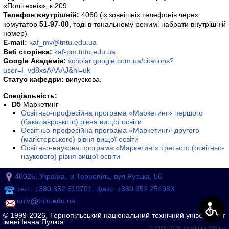
«Політехнік», к.209
Телефон внутрішній:
4060
(із зовнішніх телефонів через
комутатор
51-97-00
, тоді в тональному режимі набрати внутрішній
номер)
E-mail:
kaf_mv@tntu.edu.ua
Веб сторінка:
kaf-pm.tntu.edu.ua
Google Академія:
scholar.google.com.ua/citations?
user=I_vd8xsAAAAJ&hl=uk
Статус кафедри:
випускова.
Спеціальність:
D5
Маркетинг
Освітньо-професійна програма «Маркетинг» першого
(бакалаврського) рівня вищої освіти
Освітньо-професійна програма «Маркетинг» другого
(магістерського) рівня вищої освіти
Освітньо-наукова програма «Маркетинг» третього (освітньо-
наукового) рівня вищої освіти
46025, Україна, м.Тернопіль, вул.Руська, 56
тел.: +380 352 519701, факс: +380 352 254983
univ
tntu.edu.ua
© 1999-2026, Тернопільський національний технічний університет
імені Івана Пулюя
© 1999-2026, design by
MRoma