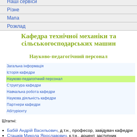
Наші сервіси
Різне
Мапа
Розклад
Кафедра технічної механіки та
сільськогосподарських машин
Науково-педагогічний персонал
Загальна інформація
Історія кафедри
Науково-педагогічний персонал
Структура кафедри
Навчальна робота кафедри
Наукова діяльність кафедри
Партнери кафедри
Абітурієнту
Штатні:
Бабій Андрій Васильович
, д.т.н., професор, завідувач кафедри
Сташків Микола Ярославович
, к.т.н., доцент, заступник