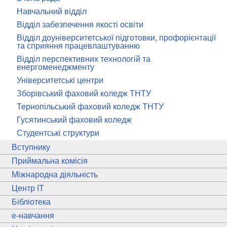
Навчальний відділ
Відділ забезпечення якості освіти
Відділ доуніверситетської підготовки, профорієнтації
та сприяння працевлаштуванню
Відділ перспективних технологій та
енергоменеджменту
Університетські центри
Зборівський фаховий коледж ТНТУ
Тернопільський фаховий коледж ТНТУ
Гусятинський фаховий коледж
Студентські структури
Вступнику
Приймальна комісія
Міжнародна діяльність
Центр ІТ
Бібліотека
e
-навчання