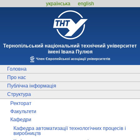
українська
english
Тернопiльський національний технiчний унiверситет
iменi Iвана Пулюя
Член Європейської асоціації університетів
Головна
Про нас
Публічна інформація
Структура
Ректорат
Факультети
Кафедри
Кафедра автоматизації технологічних процесів і
виробництв