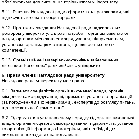
обов’язковими для виконання керівництвом університету.
5.11. Рішення Наглядової ради оформляють протоколами, які
підписують голова та секретар ради.
5.12. Протоколи засідання Наглядової ради надсилаються
ректорові університету, а в разі потреби – органам виконавчої
влади, органам місцевого самоврядування, підприємствам,
установам, організаціям з питань, що відносяться до їх
компетенції.
5.13. Організаційне і матеріально-технічне забезпечення
діяльності Наглядової ради здійснює університет.
6. Права членів Наглядової ради університету
Наглядова рада університету має право:
6.1. Залучати спеціалістів органів виконавчої влади, органів
місцевого самоврядування, підприємств, установ та організацій
(за погодженням з їх керівниками), експертів до розгляду питань,
що належать до її компетенції.
6.2. Одержувати в установленому порядку від органів виконавчої
влади, органів місцевого самоврядування, підприємств, установ
та організацій інформацію і матеріали, які необхідні для
виконання покладених на неї завдань.