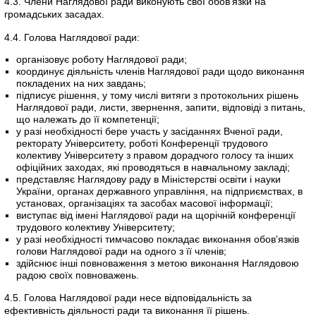
4.3. Члени Наглядової ради виконують свої обов'язки на
громадських засадах.
4.4. Голова Наглядової ради:
організовує роботу Наглядової ради;
координує діяльність членів Наглядової ради щодо виконання
покладених на них завдань;
підписує рішення, у тому числі витяги з протокольних рішень
Наглядової ради, листи, звернення, запити, відповіді з питань,
що належать до її компетенції;
у разі необхідності бере участь у засіданнях Вченої ради,
ректорату Університету, роботі Конференції трудового
колективу Університету з правом дорадчого голосу та інших
офіційних заходах, які проводяться в навчальному закладі;
представляє Наглядову раду в Міністерстві освіти і науки
України, органах державного управління, на підприємствах, в
установах, організаціях та засобах масової інформації;
виступає від імені Наглядової ради на щорічній конференції
трудового колективу Університету;
у разі необхідності тимчасово покладає виконання обов'язків
голови Наглядової ради на одного з її членів;
здійснює інші повноваження з метою виконання Наглядовою
радою своїх повноважень.
4.5. Голова Наглядової ради несе відповідальність за
ефективність діяльності ради та виконання її рішень.