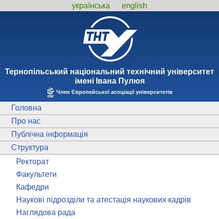
українська
english
Тернопiльський національний технiчний унiверситет
iменi Iвана Пулюя
Член Європейської асоціації університетів
Головна
Про нас
Публічна інформація
Структура
Ректорат
Факультети
Кафедри
Наукові підрозділи та атестація наукових кадрів
Наглядова рада