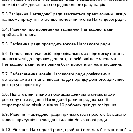
по мірі необхідності, але не рідше одного разу на рік.
5.3.Засідання Наглядової ради вважається правомочним, якщо
на ньому присутні не менше половини членів Наглядової ради.
5.4. Рішення про проведення засідання Наглядової ради
приймає її голова.
5.5. Засідання ради проводить голова Наглядової ради.
5.6. Голова визначає осіб, відповідальних за підготовку питань,
що включені до порядку денного, та осіб, які не є членами
Наглядової ради, але повинні бути присутніми на її засіданні.
5.7. Забезпечення членів Наглядової ради довідковими
матеріалами з питань, внесених до порядку денного, здійснює
ректор університету.
5.8. Підготовлені згідно з порядком денним матеріали для
розгляду на засіданні Наглядової ради передаються її
секретареві не пізніше ніж за 10 робочих днів до засідання.
5.9. Рішення Наглядової ради приймаються простою більшістю
голосів присутніх на засіданні членів Наглядової ради.
5.10. Рішення Наглядової ради, прийняті в межах її компетенції, є