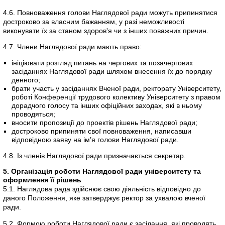
4.6. Повноваження голови Наглядової ради можуть припинятися
достроково за власним бажанням, у разі неможливості
виконувати їх за станом здоров'я чи з інших поважних причин.
4.7. Члени Наглядової ради мають право:
ініціювати розгляд питань на чергових та позачергових
засіданнях Наглядової ради шляхом внесення їх до порядку
денного;
брати участь у засіданнях Вченої ради, ректорату Університету,
роботі Конференції трудового колективу Університету з правом
дорадчого голосу та інших офіційних заходах, які в ньому
проводяться;
вносити пропозиції до проектів рішень Наглядової ради;
достроково припиняти свої повноваження, написавши
відповідною заяву на ім’я голови Наглядової ради.
4.8. Із членів Наглядової ради призначається секретар.
5. Організація роботи Наглядової ради університету та
оформлення її рішень
5.1. Наглядова рада здійснює свою діяльність відповідно до
даного Положення, яке затверджує ректор за ухвалою вченої
ради.
5.2. Формою роботи Наглядової ради є засідання, які проводять